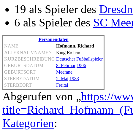
19 als Spieler des
Dresdn
6 als Spieler des
SC Meer
Personendaten
NAME
Hofmann, Richard
ALTERNATIVNAMEN
King Richard
KURZBESCHREIBUNG
Deutscher
Fußballspieler
GEBURTSDATUM
8. Februar
1906
GEBURTSORT
Meerane
STERBEDATUM
5. Mai
1983
STERBEORT
Freital
Abgerufen von „
https://ww
title=Richard_Hofmann_(Fu
Kategorien
: