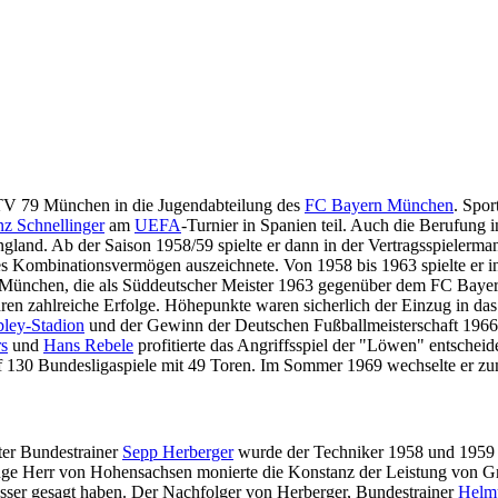
TV 79 München in die Jugendabteilung des
FC Bayern München
. Spor
nz Schnellinger
am
UEFA
-Turnier in Spanien teil. Auch die Berufung 
gland. Ab der Saison 1958/59 spielte er dann in der Vertragsspielerm
es Kombinationsvermögen auszeichnete. Von 1958 bis 1963 spielte er i
München, die als Süddeutscher Meister 1963 gegenüber dem FC Bayern
hren zahlreiche Erfolge. Höhepunkte waren sicherlich der Einzug in da
ley-Stadion
und der Gewinn der Deutschen Fußballmeisterschaft 1966 i
s
und
Hans Rebele
profitierte das Angriffsspiel der "Löwen" entsch
uf 130 Bundesligaspiele mit 49 Toren. Im Sommer 1969 wechselte er zu
nter Bundestrainer
Sepp Herberger
wurde der Techniker 1958 und 1959 n
strenge Herr von Hohensachsen monierte die Konstanz der Leistung von 
rosser gesagt haben. Der Nachfolger von Herberger, Bundestrainer
Helm