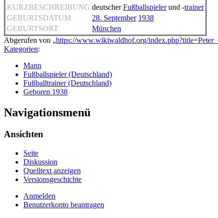
KURZBESCHREIBUNG
deutscher
Fußballspieler
und -
trainer
GEBURTSDATUM
28. September
1938
GEBURTSORT
München
Abgerufen von „
https://www.wikiwaldhof.org/index.php?title=Pete
Kategorien
:
Mann
Fußballspieler (Deutschland)
Fußballtrainer (Deutschland)
Geboren 1938
Navigationsmenü
Ansichten
Seite
Diskussion
Quelltext anzeigen
Versionsgeschichte
Anmelden
Benutzerkonto beantragen