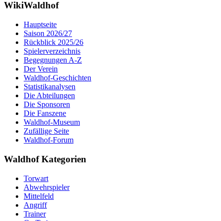
WikiWaldhof
Hauptseite
Saison 2026/27
Rückblick 2025/26
Spielerverzeichnis
Begegnungen A-Z
Der Verein
Waldhof-Geschichten
Statistikanalysen
Die Abteilungen
Die Sponsoren
Die Fanszene
Waldhof-Museum
Zufällige Seite
Waldhof-Forum
Waldhof Kategorien
Torwart
Abwehrspieler
Mittelfeld
Angriff
Trainer