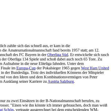
tlich zahlte sich das schnell aus, er kam in die
in die Amateurnationalmannschaft fand bereits 1957 statt; am 12.
annschaft des FC Bayern in der
Oberliga Süd
. Er entwickelte sich rasch
n der Oberliga 134 Spiele und schoß dabei auch noch 65 Tore. Zu
 Aufnahme in die neue Eliteliga fahnden. Unter dem
s Finale im
Europa-Cup
der Pokalsieger 1965 gegen
West Ham United
n der Bundesliga. Trotz des individuellen Könnens der Mitspieler
eidend von den Ideen und dem Kombinationsvermögen von Peter
m Ausklang seiner Karriere zu
Austria Salzburg
.
ur zu zwei Einsätzen in der B-Nationalmannschaft berufen, zu
Grosser. "Einen wie ihn könnte ich immer gebrauchen, doch man weiß
ut Schön
, vertraute ausgerechnet bei dem entscheidenden WM-