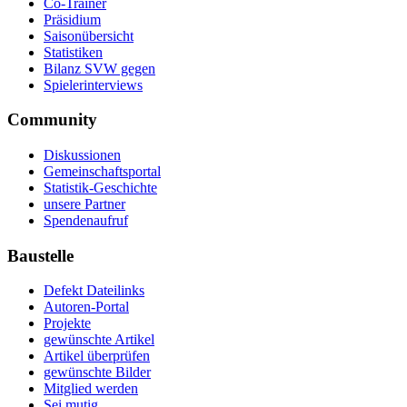
Co-Trainer
Präsidium
Saisonübersicht
Statistiken
Bilanz SVW gegen
Spielerinterviews
Community
Diskussionen
Gemeinschaftsportal
Statistik-Geschichte
unsere Partner
Spendenaufruf
Baustelle
Defekt Dateilinks
Autoren-Portal
Projekte
gewünschte Artikel
Artikel überprüfen
gewünschte Bilder
Mitglied werden
Sei mutig