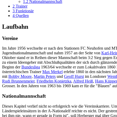
1.2
Nationalmannschaft
2
Trainer
3
Funktionär
4
Quellen
Laufbahn
Vereine
Im Jahre 1956 wechselte er nach den Stationen FC Neuhofen und M
Jugendnationalmannschaft und nahm 1957 an der Seite von
Karl-Hei
Oktober stand er in Reihen dieser Mannschaft beim 3:2 Sieg gegen En
zu einem Ideengeber mit Abschlußqualitäten der sich durch glänzend
Beginn der
Bundesliga
1963/64 wechselte er zum Lokalrivalen 1860 
österreichischen Trainer
Max Merkel
erlebte 1860 in den nächsten Ja
mit
Bobby Moore
,
Martin Peters
und
Geoff Hurst
im Londoner
Wemb
Rudi Brunnenmeier
,
Friedhelm Konietzka
,
Alfred Heiß
,
Hans Küpper
Grosser. In den Jahren von 1963 bis 1969 kam er für die "Blauen" a
Nationalmannschaft
Dieses Kapitel verlief nicht so erfolgreich wie die Vereinskarriere. U
Länderspieleinsätzen in der A-Nationalelf reichte es nicht. Der ge
bei ihm nie, wann er gerade in Form ist", soll Herberger mal über G