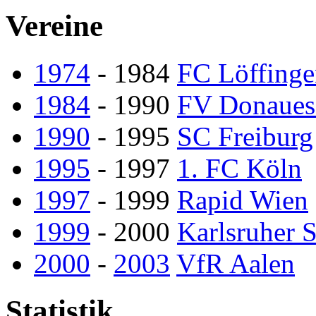
Vereine
1974
- 1984
FC Löffing
1984
- 1990
FV Donaues
1990
- 1995
SC Freiburg
1995
- 1997
1. FC Köln
1997
- 1999
Rapid Wien
1999
- 2000
Karlsruher 
2000
-
2003
VfR Aalen
Statistik