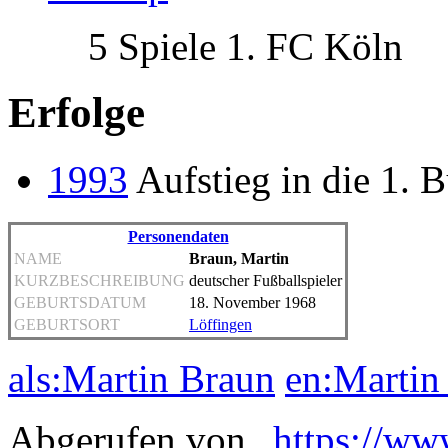
5 Spiele 1. FC Köln
Erfolge
1993
Aufstieg in die 1. 
Personendaten
NAME
Braun, Martin
KURZBESCHREIBUNG
deutscher Fußballspieler
GEBURTSDATUM
18. November 1968
GEBURTSORT
Löffingen
als:Martin Braun
en:Martin
Abgerufen von „
https://ww