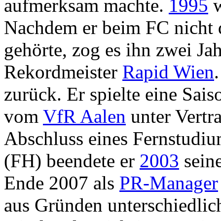
aufmerksam machte.
1995
w
Nachdem er beim FC nicht d
gehörte, zog es ihn zwei Ja
Rekordmeister
Rapid Wien
zurück. Er spielte eine Sai
vom
VfR Aalen
unter Vert
Abschluss eines Fernstudi
(FH) beendete er
2003
seine
Ende 2007 als
PR-Manager
aus Gründen unterschiedli