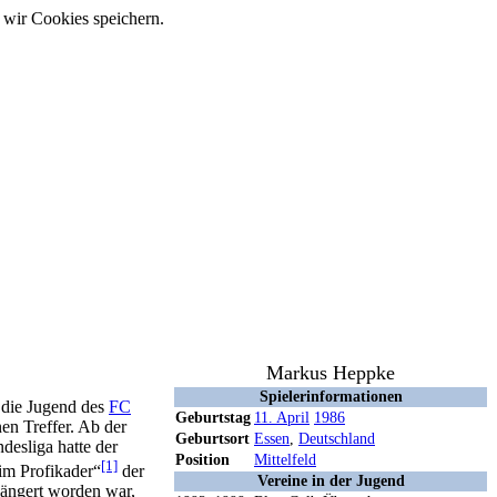
 wir Cookies speichern.
Markus Heppke
Spielerinformationen
n die Jugend des
FC
Geburtstag
11. April
1986
en Treffer. Ab der
Geburtsort
Essen
,
Deutschland
ndesliga hatte der
Position
Mittelfeld
[1]
im Profikader“
der
Vereine in der Jugend
rlängert worden war,