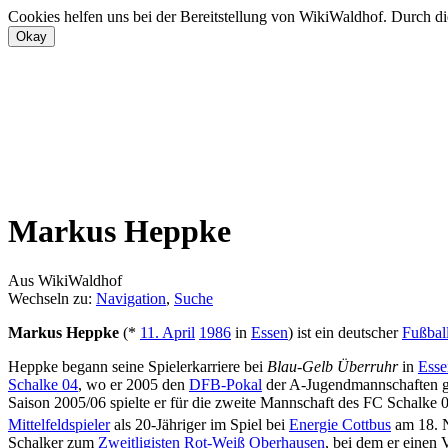
Cookies helfen uns bei der Bereitstellung von WikiWaldhof. Durch di
Markus Heppke
Aus WikiWaldhof
Wechseln zu:
Navigation
,
Suche
Markus Heppke
(*
11. April
1986
in
Essen
) ist ein deutscher
Fußball
Heppke begann seine Spielerkarriere bei
Blau-Gelb Überruhr
in
Esse
Schalke 04
, wo er 2005 den
DFB-Pokal
der A-Jugendmannschaften ge
Saison 2005/06 spielte er für die zweite Mannschaft des FC Schalke 
Mittelfeldspieler
als 20-Jähriger im Spiel bei
Energie Cottbus
am 18. N
Schalker zum
Zweitligisten
Rot-Weiß Oberhausen
, bei dem er einen 