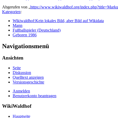
Abgerufen von „
https://www.wikiwaldhof.org/index.php?title=Ma
Kategorien
:
Wikiwaldhof:Kein lokales Bild, aber Bild auf Wikidata
Mann
Fußballspieler (Deutschland)
Geboren 1986
Navigationsmenü
Ansichten
Seite
Diskussion
Quelltext anzeigen
Versionsgeschichte
Anmelden
Benutzerkonto beantragen
WikiWaldhof
Hauptseite