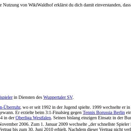
e Nutzung von WikiWaldhof erklärst du dich damit einverstanden, dass
spieler
in Diensten des
Wuppertaler SV
.
n-Überruhr
, wo er seit 1992 in der Jugend spielte. 1999 wechselte er i
wann. Er erzielte beim 3:1-Finalsieg gegen
Tennis Borussia Berlin
ein
04 in der
Oberliga Westfalen
. Seinen bislang einzigen Einsatz in der Bu
ovember 2006. Zum 1. Januar 2009 wechselte „der schnellste Spieler 
Vertrag bis zum 30. Juni 2010 erhielt. Nachdem dieser Vertrag nicht ve