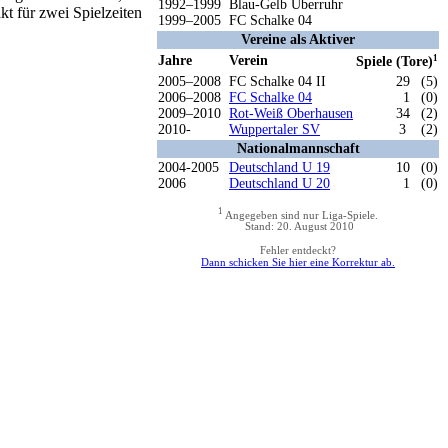
1992–1999
Blau-Gelb Überruhr
kt für zwei Spielzeiten
1999–2005
FC Schalke 04
Vereine als Aktiver
Jahre
Verein
1
Spiele (Tore)
2005–2008
FC Schalke 04 II
29
(5)
2006–2008
FC Schalke 04
1
(0)
2009–2010
Rot-Weiß Oberhausen
34
(2)
2010-
Wuppertaler SV
3
(2)
Nationalmannschaft
2004-2005
Deutschland U 19
10
(0)
2006
Deutschland U 20
1
(0)
1
Angegeben sind nur Liga-Spiele.
Stand: 20. August 2010
Fehler entdeckt?
Dann schicken Sie hier eine Korrektur ab.