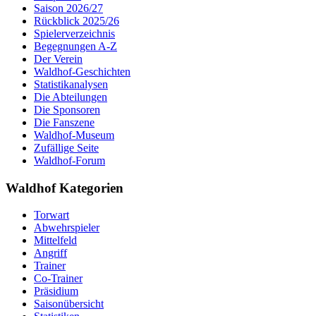
Saison 2026/27
Rückblick 2025/26
Spielerverzeichnis
Begegnungen A-Z
Der Verein
Waldhof-Geschichten
Statistikanalysen
Die Abteilungen
Die Sponsoren
Die Fanszene
Waldhof-Museum
Zufällige Seite
Waldhof-Forum
Waldhof Kategorien
Torwart
Abwehrspieler
Mittelfeld
Angriff
Trainer
Co-Trainer
Präsidium
Saisonübersicht