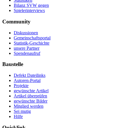
Statistiken
Bilanz SVW gegen
Spielerinterviews
Community
Diskussionen
Gemeinschaftsportal
Statistik-Geschichte
unsere Partner
Spendenaufruf
Baustelle
Defekt Dateilinks
Autoren-Portal
Projekte
gewünschte Artikel
Artikel überprüfen
gewünschte Bilder
Mitglied werden
Sei mutig
Hilfe
Quicklink