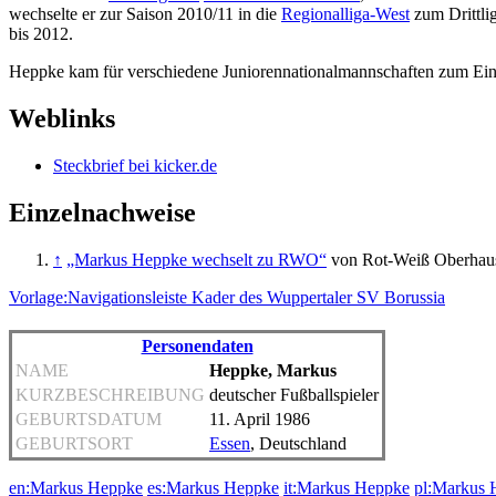
wechselte er zur Saison 2010/11 in die
Regionalliga-West
zum Drittli
bis 2012.
Heppke kam für verschiedene Juniorennationalmannschaften zum Ei
Weblinks
Steckbrief bei kicker.de
Einzelnachweise
↑
„Markus Heppke wechselt zu RWO“
von Rot-Weiß Oberhau
Vorlage:Navigationsleiste Kader des Wuppertaler SV Borussia
Personendaten
NAME
Heppke, Markus
KURZBESCHREIBUNG
deutscher Fußballspieler
GEBURTSDATUM
11. April 1986
GEBURTSORT
Essen
, Deutschland
en:Markus Heppke
es:Markus Heppke
it:Markus Heppke
pl:Markus 