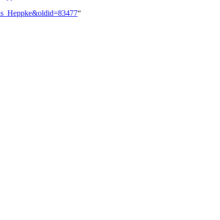
rkus_Heppke&oldid=83477
“