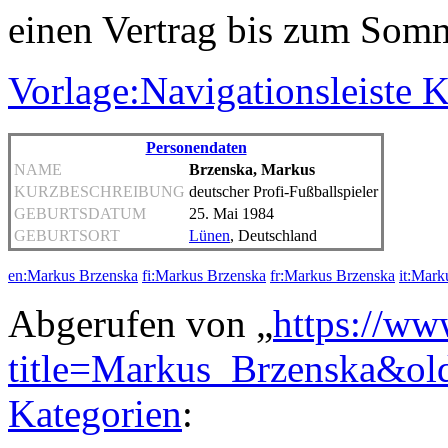
einen Vertrag bis zum Somm
Vorlage:Navigationsleiste 
Personendaten
NAME
Brzenska, Markus
KURZBESCHREIBUNG
deutscher Profi-Fußballspieler
GEBURTSDATUM
25. Mai 1984
GEBURTSORT
Lünen
, Deutschland
en:Markus Brzenska
fi:Markus Brzenska
fr:Markus Brzenska
it:Mark
Abgerufen von „
https://ww
title=Markus_Brzenska&ol
Kategorien
: