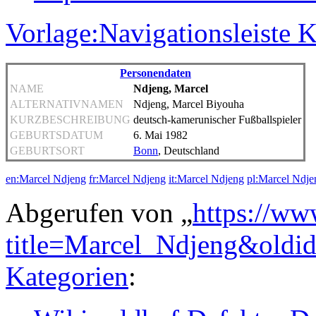
Vorlage:Navigationsleiste 
Personendaten
NAME
Ndjeng, Marcel
ALTERNATIVNAMEN
Ndjeng, Marcel Biyouha
KURZBESCHREIBUNG
deutsch-kamerunischer Fußballspieler
GEBURTSDATUM
6. Mai 1982
GEBURTSORT
Bonn
, Deutschland
en:Marcel Ndjeng
fr:Marcel Ndjeng
it:Marcel Ndjeng
pl:Marcel Ndje
Abgerufen von „
https://ww
title=Marcel_Ndjeng&oldi
Kategorien
: