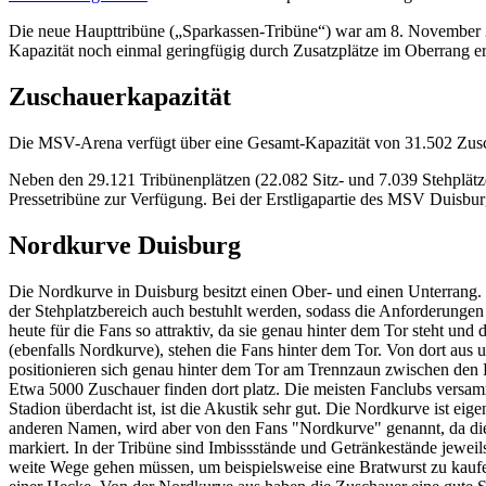
Die neue Haupttribüne („Sparkassen-Tribüne“) war am 8. Novembe
Kapazität noch einmal geringfügig durch Zusatzplätze im Oberrang er
Zuschauerkapazität
Die MSV-Arena verfügt über eine Gesamt-Kapazität von 31.502 Zusc
Neben den 29.121 Tribünenplätzen (22.082 Sitz- und 7.039 Stehplätze
Pressetribüne zur Verfügung. Bei der Erstligapartie des MSV Duisbu
Nordkurve Duisburg
Die Nordkurve in Duisburg besitzt einen Ober- und einen Unterrang. D
der Stehplatzbereich auch bestuhlt werden, sodass die Anforderungen
heute für die Fans so attraktiv, da sie genau hinter dem Tor steht und
(ebenfalls Nordkurve), stehen die Fans hinter dem Tor. Von dort aus
positionieren sich genau hinter dem Tor am Trennzaun zwischen den Bl
Etwa 5000 Zuschauer finden dort platz. Die meisten Fanclubs versam
Stadion überdacht ist, ist die Akustik sehr gut. Die Nordkurve ist eige
anderen Namen, wird aber von den Fans "Nordkurve" genannt, da die 
markiert. In der Tribüne sind Imbissstände und Getränkestände jeweils 
weite Wege gehen müssen, um beispielsweise eine Bratwurst zu kaufen.