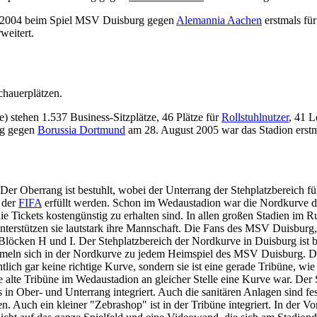
r 2004 beim Spiel MSV Duisburg gegen
Alemannia Aachen
erstmals fü
weitert.
hauerplätzen.
) stehen 1.537 Business-Sitzplätze, 46 Plätze für
Rollstuhlnutzer
, 41 L
rg gegen
Borussia Dortmund
am 28. August 2005 war das Stadion erstm
er Oberrang ist bestuhlt, wobei der Unterrang der Stehplatzbereich fü
 der
FIFA
erfüllt werden. Schon im Wedaustadion war die Nordkurve 
 die Tickets kostengünstig zu erhalten sind. In allen großen Stadien im 
 unterstützen sie lautstark ihre Mannschaft. Die Fans des MSV Duisbur
öcken H und I. Der Stehplatzbereich der Nordkurve in Duisburg ist bei
meln sich in der Nordkurve zu jedem Heimspiel des MSV Duisburg. Die 
ntlich gar keine richtige Kurve, sondern sie ist eine gerade Tribüne, wie
alte Tribüne im Wedaustadion an gleicher Stelle eine Kurve war. Der S
in Ober- und Unterrang integriert. Auch die sanitären Anlagen sind fest 
 Auch ein kleiner "Zebrashop" ist in der Tribüne integriert. In der Vo