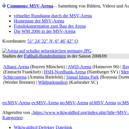
Commons: MSV-Arena
– Sammlung von Bildern, Videos und Au
virtueller Rundgang durch die MSV-Arena
Homepage der MSV-Arena
Fotodokumentation zum Bau der Arena
Die WM 2006 in der MSV-Arena
Koordinaten:
51° 24' 32" N, 6° 46' 42" O
Stadien der
Fußball-Bundesligisten
in der Saison 2008/09
Allianz-Arena
(Bayern München) |
AWD-Arena
(Hannover 96) |
Bay
(Eintracht Frankfurt) |
HSH-Nordbank-Arena
(Hamburger SV) |
Mer
Schücoarena
(Arminia Bielefeld) |
Signal Iduna Park
(Borussia Dort
(Werder Bremen) |
Wildparkstadion
(Karlsruher SC)
en:MSV-Arena
es:MSV-Arena
no:MSV-Arena
pl:MSV Arena
sv:MS
Abgerufen von „
https://www.wikiwaldhof.org/index.php?title=MS
Kategorien
:
Wikiwaldhof:Defekter Dateilink