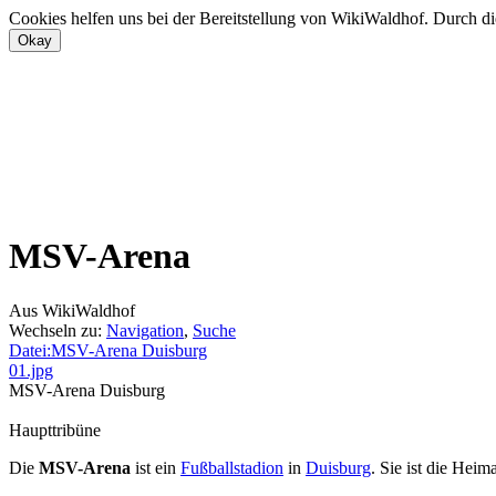
Cookies helfen uns bei der Bereitstellung von WikiWaldhof. Durch di
MSV-Arena
Aus WikiWaldhof
Wechseln zu:
Navigation
,
Suche
Datei:MSV-Arena Duisburg
01.jpg
MSV-Arena Duisburg
Haupttribüne
Die
MSV-Arena
ist ein
Fußballstadion
in
Duisburg
. Sie ist die Heim