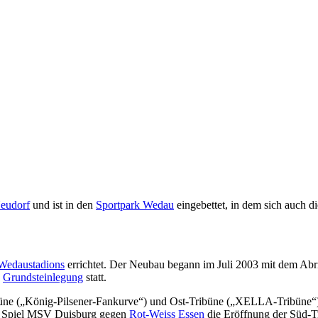
eudorf
und ist in den
Sportpark Wedau
eingebettet, in dem sich auch 
Wedaustadions
errichtet. Der Neubau begann im Juli 2003 mit dem Ab
e
Grundsteinlegung
statt.
ibüne („König-Pilsener-Fankurve“) und Ost-Tribüne („XELLA-Tribüne“
em Spiel MSV Duisburg gegen
Rot-Weiss Essen
die Eröffnung der Süd-T