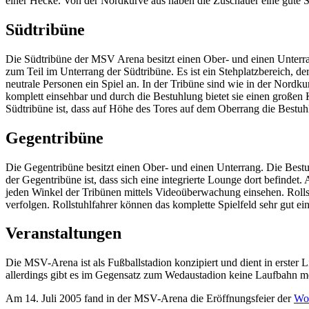
einer Hecke. Von der Nordkurve aus haben die Zuschauer eine gute Si
Südtribüne
Die Südtribüne der MSV Arena besitzt einen Ober- und einen Unterran
zum Teil im Unterrang der Südtribüne. Es ist ein Stehplatzbereich, 
neutrale Personen ein Spiel an. In der Tribüne sind wie in der Nordk
komplett einsehbar und durch die Bestuhlung bietet sie einen großen
Südtribüne ist, dass auf Höhe des Tores auf dem Oberrang die Bestu
Gegentribüne
Die Gegentribüne besitzt einen Ober- und einen Unterrang. Die Be
der Gegentribüne ist, dass sich eine integrierte Lounge dort befindet
jeden Winkel der Tribünen mittels Videoüberwachung einsehen. Rolls
verfolgen. Rollstuhlfahrer können das komplette Spielfeld sehr gut e
Veranstaltungen
Die MSV-Arena ist als Fußballstadion konzipiert und dient in erster
allerdings gibt es im Gegensatz zum Wedaustadion keine Laufbahn m
Am 14. Juli 2005 fand in der MSV-Arena die Eröffnungsfeier der
Wo