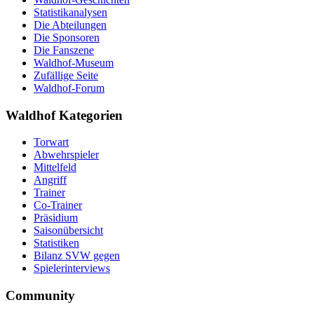
Statistikanalysen
Die Abteilungen
Die Sponsoren
Die Fanszene
Waldhof-Museum
Zufällige Seite
Waldhof-Forum
Waldhof Kategorien
Torwart
Abwehrspieler
Mittelfeld
Angriff
Trainer
Co-Trainer
Präsidium
Saisonübersicht
Statistiken
Bilanz SVW gegen
Spielerinterviews
Community