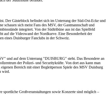
ach der Südtribüne befindet.
ist. Der Gästeblock befindet sich im Unterrang der Süd-Ost-Ecke und
ibüne schauen sich meist Fans des MSV, der Gastmannschaft und
issstände integriert. Von der Südtribüne aus ist das Spielfeld
icht auf die Videowand der Nordkurve. Eine Besonderheit der
en eines Duisburger Fanclubs in der Schweiz.
g "MSV" und auf dem Unterrang "DUISBURG" steht. Das Besondere an
trollzentrum der Polizei- und Securitykräfte. Von dort aus kann man
m eigenen Bereich mit einer Begleitperson Spiele des MSV Duisburg
n wird.
re sportliche Großveranstaltungen sowie Konzerte sind möglich –