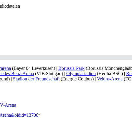
diodateien
arena
(Bayer 04 Leverkusen) |
Borussia-Park
(Borussia Mönchengladb
cedes-Benz-Arena
(VfB Stuttgart) |
Olympiastadion
(Hertha BSC) |
Re
mund) |
Stadion der Freundschaft
(Energie Cottbus) |
Veltins-Arena
(FC 
V-Arena
V-Arena&oldid=13706
“