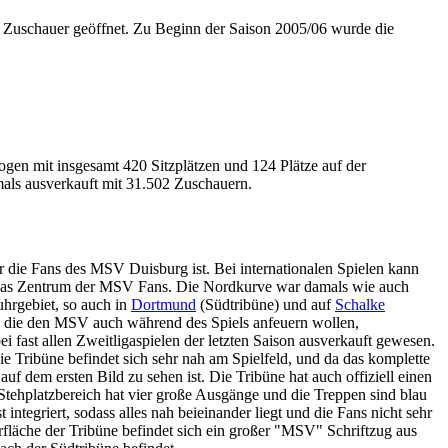
r Zuschauer geöffnet. Zu Beginn der Saison 2005/06 wurde die
ogen mit insgesamt 420 Sitzplätzen und 124 Plätze auf der
als ausverkauft mit 31.502 Zuschauern.
r die Fans des MSV Duisburg ist. Bei internationalen Spielen kann
das Zentrum der MSV Fans. Die Nordkurve war damals wie auch
Ruhrgebiet, so auch in
Dortmund
(Südtribüne) und auf
Schalke
g, die den MSV auch während des Spiels anfeuern wollen,
 fast allen Zweitligaspielen der letzten Saison ausverkauft gewesen.
Tribüne befindet sich sehr nah am Spielfeld, und da das komplette
 auf dem ersten Bild zu sehen ist. Die Tribüne hat auch offiziell einen
tehplatzbereich hat vier große Ausgänge und die Treppen sind blau
integriert, sodass alles nah beieinander liegt und die Fans nicht sehr
rfläche der Tribüne befindet sich ein großer "MSV" Schriftzug aus