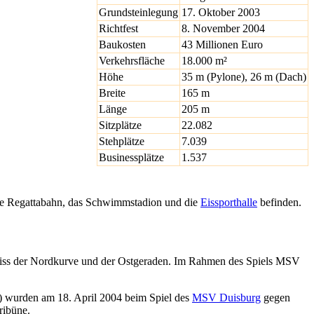
Grundsteinlegung
17. Oktober 2003
Richtfest
8. November 2004
Baukosten
43 Millionen Euro
Verkehrsfläche
18.000 m²
Höhe
35 m (Pylone), 26 m (Dach)
Breite
165 m
Länge
205 m
Sitzplätze
22.082
Stehplätze
7.039
Businessplätze
1.537
die Regattabahn, das Schwimmstadion und die
Eissporthalle
befinden.
riss der Nordkurve und der Ostgeraden. Im Rahmen des Spiels MSV
) wurden am 18. April 2004 beim Spiel des
MSV Duisburg
gegen
ribüne.