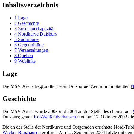
Inhaltsverzeichnis
1
Lage
2
Geschichte
3
Zuschauerkapazität
4
Nordkurve Duisburg
5
Südtribüne
6
Gegentribüne
7
Veranstaltungen
8
Quellen
9
Weblinks
Lage
Die MSV-Arena liegt südlich vom Duisburger Zentrum im Stadtteil
N
Geschichte
Die MSV-Arena wurde 2003 und 2004 an der Stelle des ehemaligen
Duisburg gegen
Rot-Weiß Oberhausen
fand am 17. Oktober 2003 di
Die an der Stelle der Nordkurve und Ostgeraden errichtete Nord-Tr
Wacker Burghausen
eröffnet. Am 12. September 2004 folgte mit d