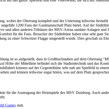
cht auf das ganze Spielfeld und eine Videowand, die sich am Stadiond
g, wobei der Oberrang komplett und der Unterrang teilweise bestuhlt 
der ungefähr 1200 Fans der Gastmannschaft Platz bietet. Auf der Südtr
urve und allen anderen Tribünen der MSV-Arena sanitäre Anlagen und Imb
 Komfort für die Fans. Besucher der Südtribüne haben eine sehr gute S
hlung zu einer Schweizer Flagge umgestellt wurde. Dies geschah zu Ehr
stuhlung ist so aufgestellt, dass in Großbuchstaben auf dem Oberran
. Auf Höhe der Mittellinie befindet sich die Stadiontechnik und das Kon
tuhlfahrer können auf der Gegentribüne sehr nah am Spielfeld in eine
insehen und können teilweise sogar hören, was auf dem Platz gesproche
 Linie für die Austragung der Heimspiele des MSV Duisburg. Auch ande
ehr.
rld Games
statt.