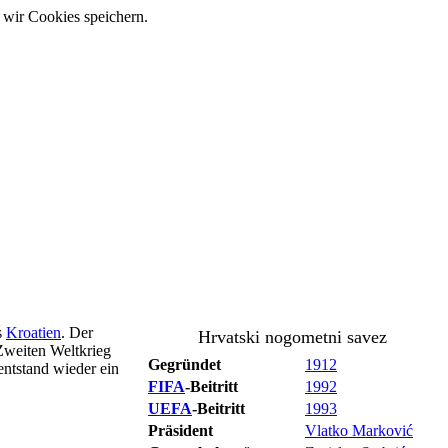
 wir Cookies speichern.
s
Kroatien
. Der
Hrvatski nogometni savez
Zweiten Weltkrieg
Gegründet
1912
entstand wieder ein
FIFA
-Beitritt
1992
UEFA
-Beitritt
1993
Präsident
Vlatko Marković