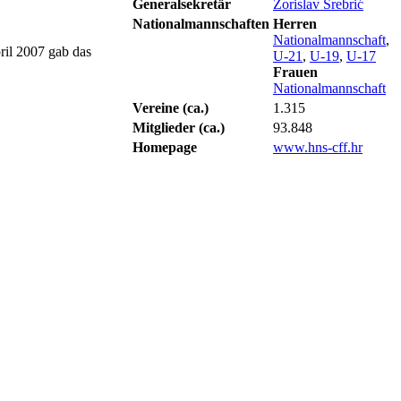
Generalsekretär
Zorislav Srebrić
Nationalmannschaften
Herren
Nationalmannschaft
,
ril 2007 gab das
U-21
,
U-19
,
U-17
Frauen
Nationalmannschaft
Vereine (ca.)
1.315
Mitglieder (ca.)
93.848
Homepage
www.hns-cff.hr