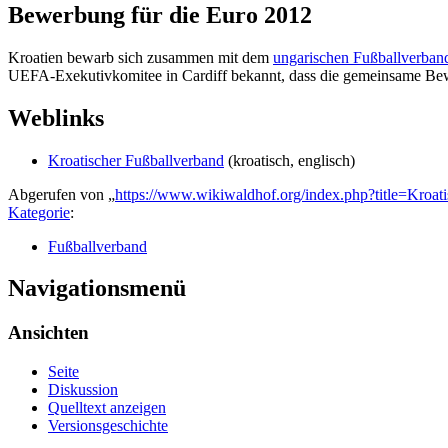
Bewerbung für die Euro 2012
Kroatien bewarb sich zusammen mit dem
ungarischen Fußballverban
UEFA-Exekutivkomitee in Cardiff bekannt, dass die gemeinsame Bew
Weblinks
Kroatischer Fußballverband
(kroatisch, englisch)
Abgerufen von „
https://www.wikiwaldhof.org/index.php?title=Kroa
Kategorie
:
Fußballverband
Navigationsmenü
Ansichten
Seite
Diskussion
Quelltext anzeigen
Versionsgeschichte