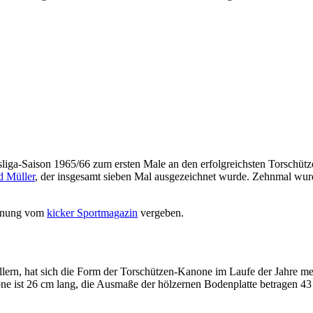
iga-Saison 1965/66 zum ersten Male an den erfolgreichsten Torschüt
d Müller
, der insgesamt sieben Mal ausgezeichnet wurde. Zehnmal wur
chnung vom
kicker Sportmagazin
vergeben.
rn, hat sich die Form der Torschützen-Kanone im Laufe der Jahre meh
none ist 26 cm lang, die Ausmaße der hölzernen Bodenplatte betragen 43