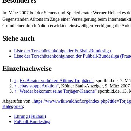
Besonderes
Im März 2007 bot der Steuer- und Spielerberater Werner Helleckes 
Gegenständen Aíltons im Zuge einer Versteigerung beim Internetauk
Grund einer durch Aílton erwirkten einstweiligen Verfügung die Aukt
Siehe auch
Liste der Torschützenkönige der Fußball-Bundesliga
Liste der Torschützenköniginnen der Fußball-Bundesliga (Frau
Einzelnachweise
↑
„Ex-Berater verhökert Ailtons Trophäen“
, sportbild.de, 7. M
↑
„ebay stoppt Auktion“
, Kölner Stadt-Anzeiger, 9. März 2007
↑
"Werder bekommt seine Torjäger-Kanone"
sportbild.de, 13.
Abgerufen von „
https://www.wikiwaldhof.org/index.php?title=Torj
Kategorien
:
Ehrung (Fußball)
Fußball-Bundesliga