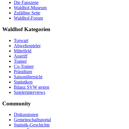
Die Fanszene
Waldhof-Museum
Zufällige Seite
Waldhof-Forum
Waldhof Kategorien
Torwart
Abwehrspieler
Mittelfeld
Angriff
Trainer
Co-Trainer
Präsidium
Saisonübersicht
Statistiken
Bilanz SVW gegen
Spielerinterviews
Community
Diskussionen
Gemeinschaftsportal
Statistik-Geschichte