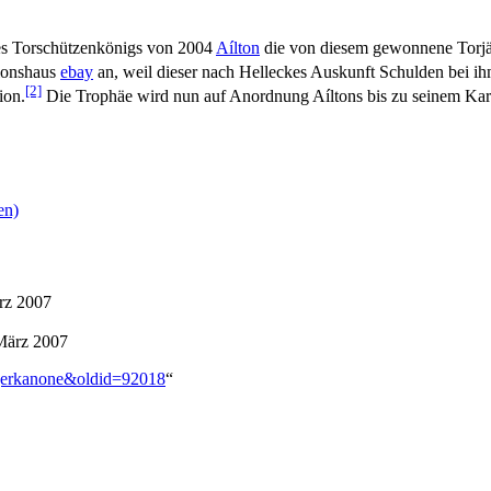
des Torschützenkönigs von 2004
Aílton
die von diesem gewonnene Torjä
tionshaus
ebay
an, weil dieser nach Helleckes Auskunft Schulden bei ih
[2]
ion.
Die Trophäe wird nun auf Anordnung Aíltons bis zu seinem Kar
en)
ärz 2007
 März 2007
ägerkanone&oldid=92018
“