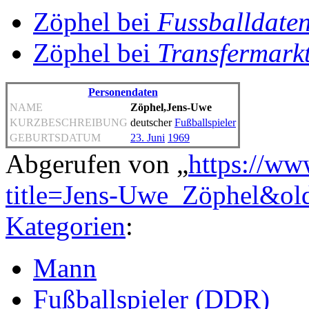
Zöphel bei
Fussballdate
Zöphel bei
Transfermark
Personendaten
NAME
Zöphel,Jens-Uwe
KURZBESCHREIBUNG
deutscher
Fußballspieler
GEBURTSDATUM
23. Juni
1969
Abgerufen von „
https://ww
title=Jens-Uwe_Zöphel&ol
Kategorien
:
Mann
Fußballspieler (DDR)