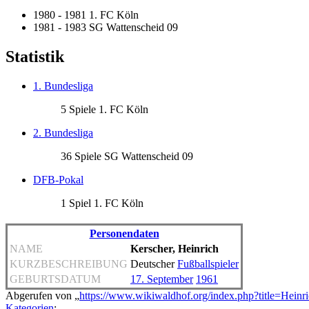
1980 - 1981 1. FC Köln
1981 - 1983 SG Wattenscheid 09
Statistik
1. Bundesliga
5 Spiele 1. FC Köln
2. Bundesliga
36 Spiele SG Wattenscheid 09
DFB-Pokal
1 Spiel 1. FC Köln
Personendaten
NAME
Kerscher, Heinrich
KURZBESCHREIBUNG
Deutscher
Fußballspieler
GEBURTSDATUM
17. September
1961
Abgerufen von „
https://www.wikiwaldhof.org/index.php?title=Hein
Kategorien
: