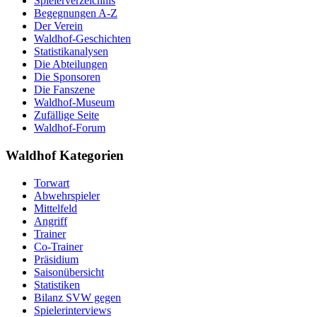
Spielerverzeichnis
Begegnungen A-Z
Der Verein
Waldhof-Geschichten
Statistikanalysen
Die Abteilungen
Die Sponsoren
Die Fanszene
Waldhof-Museum
Zufällige Seite
Waldhof-Forum
Waldhof Kategorien
Torwart
Abwehrspieler
Mittelfeld
Angriff
Trainer
Co-Trainer
Präsidium
Saisonübersicht
Statistiken
Bilanz SVW gegen
Spielerinterviews