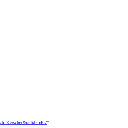
rich_Kerscher&oldid=5467
“