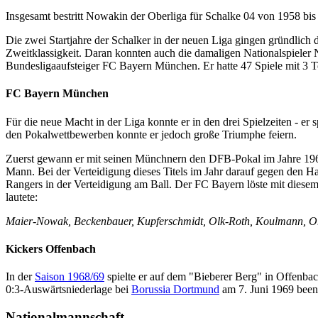
Insgesamt bestritt Nowakin der Oberliga für Schalke 04 von 1958 bis 
Die zwei Startjahre der Schalker in der neuen Liga gingen gründlich
Zweitklassigkeit. Daran konnten auch die damaligen Nationalspiele
Bundesligaaufsteiger FC Bayern München. Er hatte 47 Spiele mit 3 Tor
FC Bayern München
Für die neue Macht in der Liga konnte er in den drei Spielzeiten - er 
den Pokalwettbewerben konnte er jedoch große Triumphe feiern.
Zuerst gewann er mit seinen Münchnern den DFB-Pokal im Jahre 1966
Mann. Bei der Verteidigung dieses Titels im Jahr darauf gegen den 
Rangers in der Verteidigung am Ball. Der FC Bayern löste mit dies
lautete:
Maier-Nowak, Beckenbauer, Kupferschmidt, Olk-Roth, Koulmann, Ohl
Kickers Offenbach
In der
Saison 1968/69
spielte er auf dem "Bieberer Berg" in Offenbac
0:3-Auswärtsniederlage bei
Borussia Dortmund
am 7. Juni 1969 been
Nationalmannschaft