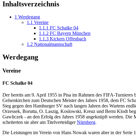
Inhaltsverzeichnis
1
Werdegang
1.1
Vereine
1.1.1
FC Schalke 04
1.1.2
FC Bayern München
1.1.3
Kickers Offenbach
1.2
Nationalmannschaft
Werdegang
Vereine
FC Schalke 04
Der bereits am 9. April 1955 in Pisa im Rahmen des FIFA-Turniere
Gelsenkirchen zum Deutschen Meister des Jahres 1958, dem FC Scha
Sieg gegen den Hamburger SV nach langen Jahren des Wartens endlich
Orzessek, Borutta, O. Laszig, Koslowski, Kreuz und Berni Klodt beg
Gawliczek - an den Erfolg des Jahres 1958 angeknüpft werden. Die M
scheiterten sie aber am Titelverteidiger
Nürnberg
.
Die Leistungen im Verein von Hans Nowak waren aber in der Serie 19