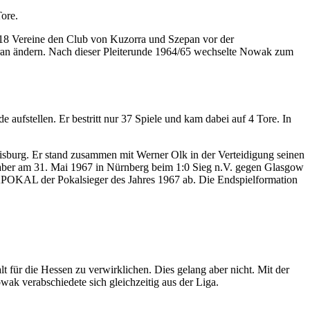
Tore.
f 18 Vereine den Club von Kuzorra und Szepan vor der
aran ändern. Nach dieser Pleiterunde 1964/65 wechselte Nowak zum
e aufstellen. Er bestritt nur 37 Spiele und kam dabei auf 4 Tore. In
sburg. Er stand zusammen mit Werner Olk in der Verteidigung seinen
r aber am 31. Mai 1967 in Nürnberg beim 1:0 Sieg n.V. gegen Glasgow
APOKAL der Pokalsieger des Jahres 1967 ab. Die Endspielformation
t für die Hessen zu verwirklichen. Dies gelang aber nicht. Mit der
k verabschiedete sich gleichzeitig aus der Liga.