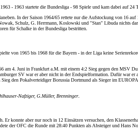
1963 - 1963 startete die Bundesliga - 98 Spiele und kam dabei auf 24 
 daneben. In der Saison 1964/65 rettete nur die Aufstockung von 16 au
r Nowak, Schulz, G. Herrmann, Koslowski und "Stan" Libuda nichts d
en für Schalke in der Bundesliga bestritten.
spielte von 1965 bis 1968 für die Bayern - in der Liga keine Serienrekord
 am 4. Juni in Frankfurt a.M. mit einem 4:2 Sieg gegen den MSV Dui
Hamburger SV war er aber nicht in der Endspielformation. Dafür war e
em Sieg den Pokalverteidiger Borussia Dortmund als Sieger im EUROP
hauser-Nafziger, G.Müller, Brenninger
.
h. Er konnte aber nur noch in 12 Einsätzen versuchen, den Klassenerhal
dete der OFC die Runde mit 28:40 Punkten als Absteiger und Hans Nowa