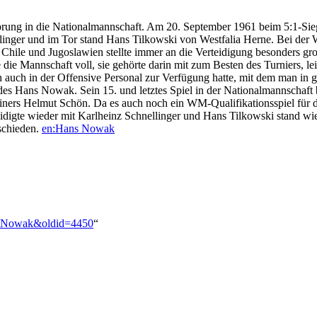
prung in die Nationalmannschaft. Am 20. September 1961 beim 5:1-Si
llinger und im Tor stand Hans Tilkowski von Westfalia Herne. Bei der W
, Chile und Jugoslawien stellte immer an die Verteidigung besonders 
e Mannschaft voll, sie gehörte darin mit zum Besten des Turniers, leide
h auch in der Offensive Personal zur Verfügung hatte, mit dem man in 
des Hans Nowak. Sein 15. und letztes Spiel in der Nationalmannschaft
rainers Helmut Schön. Da es auch noch ein WM-Qualifikationsspiel für 
digte wieder mit Karlheinz Schnellinger und Hans Tilkowski stand wie 
schieden.
en:Hans Nowak
ns_Nowak&oldid=4450
“