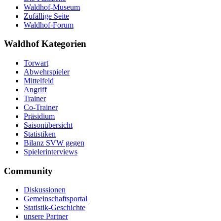
Waldhof-Museum
Zufällige Seite
Waldhof-Forum
Waldhof Kategorien
Torwart
Abwehrspieler
Mittelfeld
Angriff
Trainer
Co-Trainer
Präsidium
Saisonübersicht
Statistiken
Bilanz SVW gegen
Spielerinterviews
Community
Diskussionen
Gemeinschaftsportal
Statistik-Geschichte
unsere Partner