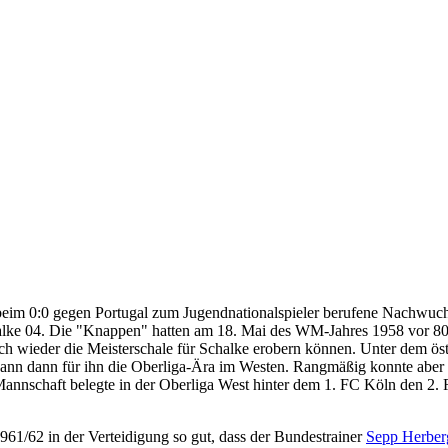
s beim 0:0 gegen Portugal zum Jugendnationalspieler berufene Nachw
lke 04. Die "Knappen" hatten am 18. Mai des WM-Jahres 1958 vor 80.
 wieder die Meisterschale für Schalke erobern können. Unter dem öste
ann dann für ihn die Oberliga-Ära im Westen. Rangmäßig konnte aber 
annschaft belegte in der Oberliga West hinter dem 1. FC Köln den 2. 
61/62 in der Verteidigung so gut, dass der Bundestrainer
Sepp Herber