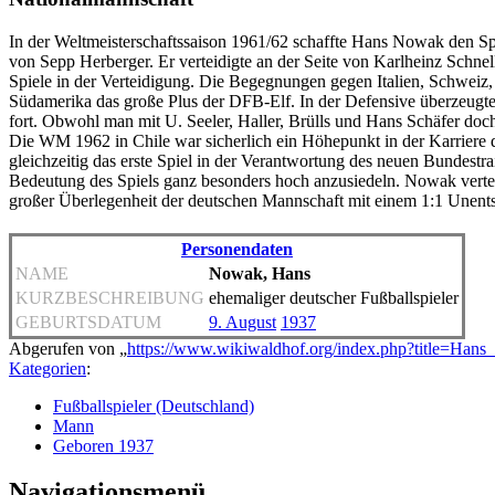
In der Weltmeisterschaftssaison 1961/62 schaffte Hans Nowak den S
von Sepp Herberger. Er verteidigte an der Seite von Karlheinz Schne
Spiele in der Verteidigung. Die Begegnungen gegen Italien, Schweiz
Südamerika das große Plus der DFB-Elf. In der Defensive überzeugte di
fort. Obwohl man mit U. Seeler, Haller, Brülls und Hans Schäfer doc
Die WM 1962 in Chile war sicherlich ein Höhepunkt in der Karriere 
gleichzeitig das erste Spiel in der Verantwortung des neuen Bundest
Bedeutung des Spiels ganz besonders hoch anzusiedeln. Nowak vertei
großer Überlegenheit der deutschen Mannschaft mit einem 1:1 Unent
Personendaten
NAME
Nowak, Hans
KURZBESCHREIBUNG
ehemaliger deutscher Fußballspieler
GEBURTSDATUM
9. August
1937
Abgerufen von „
https://www.wikiwaldhof.org/index.php?title=Ha
Kategorien
:
Fußballspieler (Deutschland)
Mann
Geboren 1937
Navigationsmenü