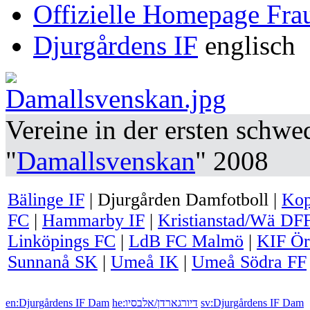
Offizielle Homepage Fra
Djurgårdens IF
englisch
Vereine in der ersten schwe
"
Damallsvenskan
" 2008
Bälinge IF
|
Djurgården Damfotboll
|
Kop
FC
|
Hammarby IF
|
Kristianstad/Wä DF
Linköpings FC
|
LdB FC Malmö
|
KIF Ör
Sunnanå SK
|
Umeå IK
|
Umeå Södra FF
en:Djurgårdens IF Dam
he:דיורגארדן/אלבסיו
sv:Djurgårdens IF Dam