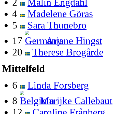
2
Malin Engdahl
4
Madelene Göras
5
Sara Thunebro
17
Ariane Hingst
20
Therese Brogårde
Mittelfeld
6
Linda Forsberg
8
Marijke Callebaut
12
Caroline Frånberg