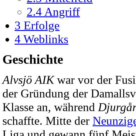
2.4
Angriff
3
Erfolge
4
Weblinks
Geschichte
Alvsjö AIK
war vor der Fusio
der Gründung der Damallsv
Klasse an, während
Djurgår
schaffte. Mitte der
Neunzige
Liga und gewann fünf Meist