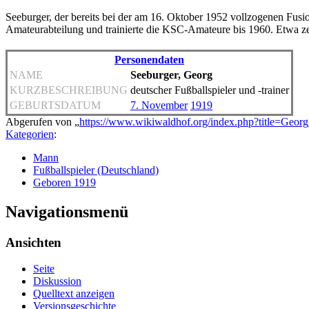
Seeburger, der bereits bei der am 16. Oktober 1952 vollzogenen Fu
Amateurabteilung und trainierte die KSC-Amateure bis 1960. Etwa zeh
Personendaten
NAME
Seeburger, Georg
KURZBESCHREIBUNG
deutscher Fußballspieler und -trainer
GEBURTSDATUM
7. November
1919
Abgerufen von „
https://www.wikiwaldhof.org/index.php?title=Geo
Kategorien
:
Mann
Fußballspieler (Deutschland)
Geboren 1919
Navigationsmenü
Ansichten
Seite
Diskussion
Quelltext anzeigen
Versionsgeschichte