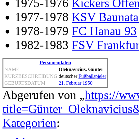
1975-1976
Kickers Offe
1977-1978
KSV Baunata
1978-1979
FC Hanau 93
1982-1983
FSV Frankfur
Personendaten
NAME
Oleknavicius, Günter
KURZBESCHREIBUNG
deutscher
Fußballspieler
GEBURTSDATUM
21. Februar
1950
Abgerufen von „
https://ww
title=Günter_Oleknavicius
Kategorien
: