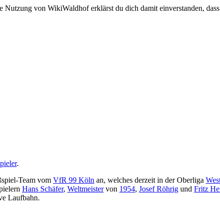
e Nutzung von WikiWaldhof erklärst du dich damit einverstanden, dass
pieler
.
ußspiel-Team vom
VfR 99 Köln
an, welches derzeit in der Oberliga
Wes
pielern
Hans Schäfer
,
Weltmeister
von
1954
,
Josef Röhrig
und
Fritz He
ive Laufbahn.