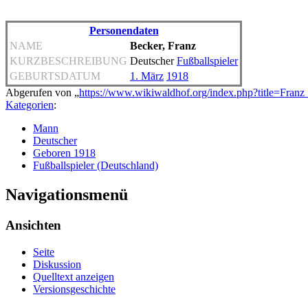
Personendaten
NAME
Becker, Franz
KURZBESCHREIBUNG
Deutscher
Fußballspieler
GEBURTSDATUM
1. März
1918
Abgerufen von „
https://www.wikiwaldhof.org/index.php?title=Fra
Kategorien
:
Mann
Deutscher
Geboren 1918
Fußballspieler (Deutschland)
Navigationsmenü
Ansichten
Seite
Diskussion
Quelltext anzeigen
Versionsgeschichte