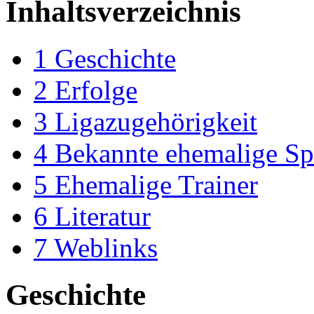
Inhaltsverzeichnis
1
Geschichte
2
Erfolge
3
Ligazugehörigkeit
4
Bekannte ehemalige Sp
5
Ehemalige Trainer
6
Literatur
7
Weblinks
Geschichte