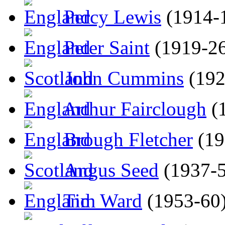
Percy Lewis
(1914-
Peter Saint
(1919-2
John Cummins
(192
Arthur Fairclough
(
Brough Fletcher
(19
Angus Seed
(1937-5
Tim Ward
(1953-60