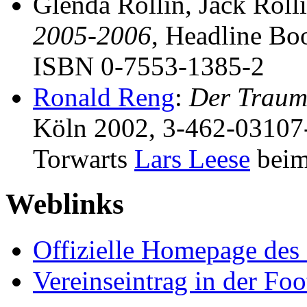
Glenda Rollin, Jack Roll
2005-2006
, Headline Bo
ISBN 0-7553-1385-2
Ronald Reng
:
Der Traum
Köln 2002, 3-462-03107-
Torwarts
Lars Leese
bei
Weblinks
Offizielle Homepage des
Vereinseintrag in der Fo