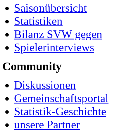
Saisonübersicht
Statistiken
Bilanz SVW gegen
Spielerinterviews
Community
Diskussionen
Gemeinschaftsportal
Statistik-Geschichte
unsere Partner