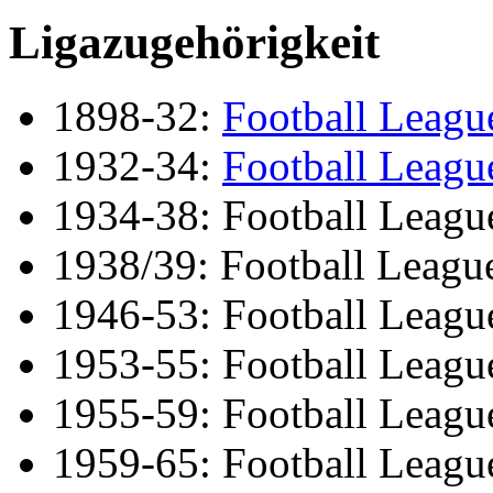
Ligazugehörigkeit
1898-32:
Football Leagu
1932-34:
Football Leagu
1934-38: Football Leagu
1938/39: Football Leagu
1946-53: Football Leagu
1953-55: Football Leagu
1955-59: Football Leagu
1959-65: Football Leagu