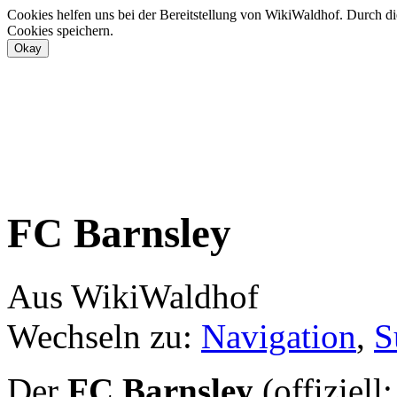
Cookies helfen uns bei der Bereitstellung von WikiWaldhof. Durch di
Cookies speichern.
FC Barnsley
Aus WikiWaldhof
Wechseln zu:
Navigation
,
S
Der
FC Barnsley
(offiziell