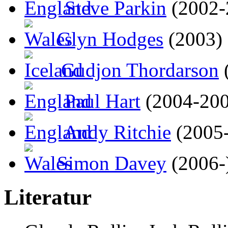
Steve Parkin
(2002-
Glyn Hodges
(2003)
Gudjon Thordarson
Paul Hart
(2004-200
Andy Ritchie
(2005
Simon Davey
(2006-
Literatur