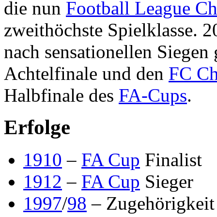
die nun
Football League C
zweithöchste Spielklasse. 2
nach sensationellen Siegen
Achtelfinale und den
FC Ch
Halbfinale des
FA-Cups
.
Erfolge
1910
–
FA Cup
Finalist
1912
–
FA Cup
Sieger
1997
/
98
– Zugehörigkeit