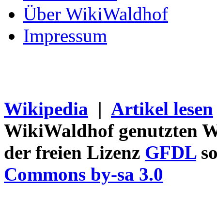
Über WikiWaldhof
Impressum
Wikipedia
|
Artikel lesen
WikiWaldhof genutzten Wi
der freien Lizenz
GFDL
so
Commons by-sa 3.0