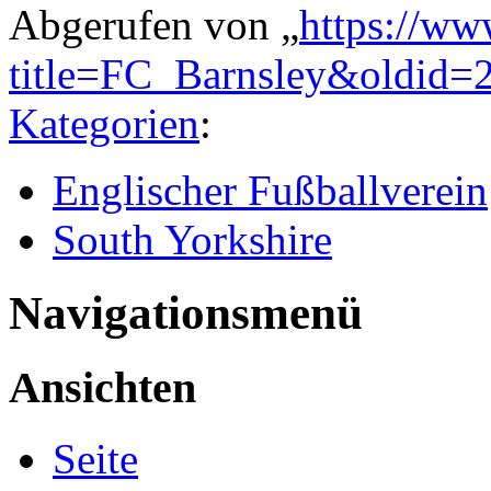
Abgerufen von „
https://ww
title=FC_Barnsley&oldid=
Kategorien
:
Englischer Fußballverein
South Yorkshire
Navigationsmenü
Ansichten
Seite