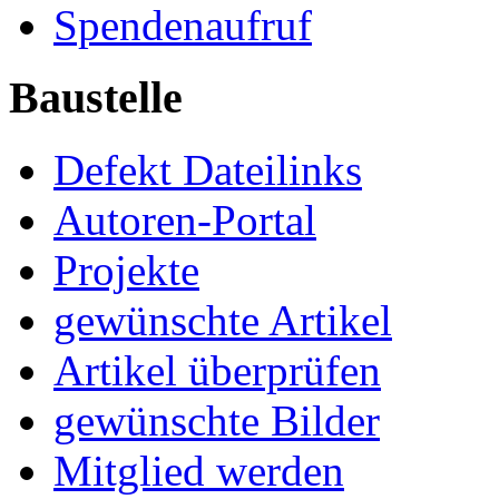
Spendenaufruf
Baustelle
Defekt Dateilinks
Autoren-Portal
Projekte
gewünschte Artikel
Artikel überprüfen
gewünschte Bilder
Mitglied werden