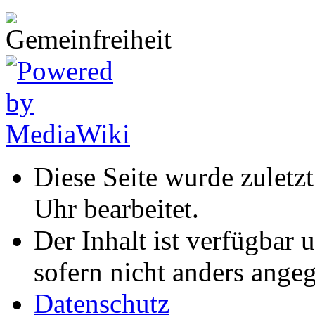
Diese Seite wurde zulet
Uhr bearbeitet.
Der Inhalt ist verfügbar 
sofern nicht anders ange
Datenschutz