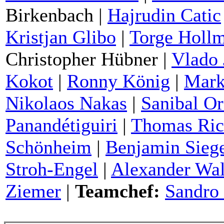
Birkenbach |
Hajrudin Catic
Kristjan Glibo
|
Torge Holl
Christopher Hübner |
Vlado 
Kokot
|
Ronny König
|
Mark
Nikolaos Nakas
|
Sanibal O
Panandétiguiri
|
Thomas Ric
Schönheim
|
Benjamin Siege
Stroh-Engel
|
Alexander Wa
Ziemer
|
Teamchef:
Sandro