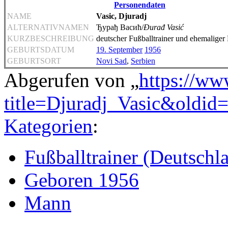
Personendaten
NAME
Vasic, Djuradj
ALTERNATIVNAMEN
Ђурађ Васић/
Đurađ Vasić
KURZBESCHREIBUNG
deutscher Fußballtrainer und ehemaliger 
GEBURTSDATUM
19. September
1956
GEBURTSORT
Novi Sad
,
Serbien
Abgerufen von „
https://ww
title=Djuradj_Vasic&oldid
Kategorien
:
Fußballtrainer (Deutschl
Geboren 1956
Mann