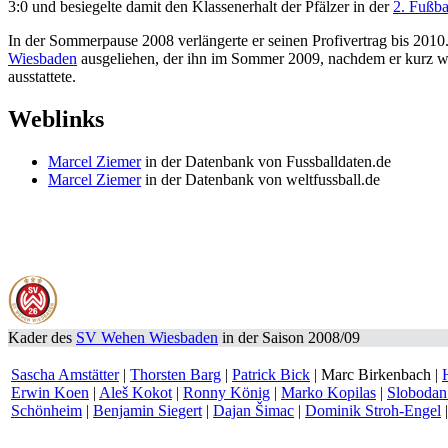
3:0 und besiegelte damit den Klassenerhalt der Pfälzer in der
2. Fußba
In der Sommerpause 2008 verlängerte er seinen Profivertrag bis 201
Wiesbaden
ausgeliehen, der ihn im Sommer 2009, nachdem er kurz wied
ausstattete.
Weblinks
Marcel Ziemer
in der Datenbank von Fussballdaten.de
Marcel Ziemer
in der Datenbank von weltfussball.de
Kader des
SV Wehen Wiesbaden
in der Saison 2008/09
Sascha Amstätter
|
Thorsten Barg
|
Patrick Bick
| Marc Birkenbach |
Erwin Koen
|
Aleš Kokot
|
Ronny König
|
Marko Kopilas
|
Slobodan
Schönheim
|
Benjamin Siegert
|
Dajan Šimac
|
Dominik Stroh-Engel