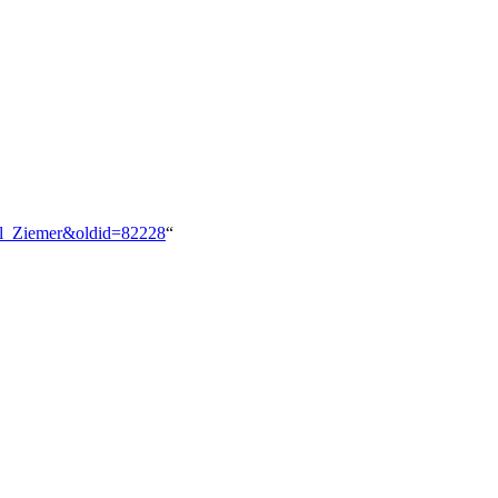
cel_Ziemer&oldid=82228
“