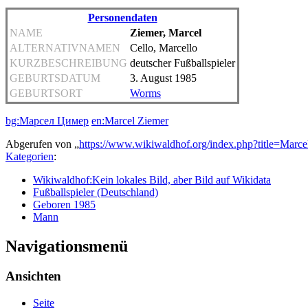
Personendaten
NAME
Ziemer, Marcel
ALTERNATIVNAMEN
Cello, Marcello
KURZBESCHREIBUNG
deutscher Fußballspieler
GEBURTSDATUM
3. August 1985
GEBURTSORT
Worms
bg:Марсел Цимер
en:Marcel Ziemer
Abgerufen von „
https://www.wikiwaldhof.org/index.php?title=Mar
Kategorien
:
Wikiwaldhof:Kein lokales Bild, aber Bild auf Wikidata
Fußballspieler (Deutschland)
Geboren 1985
Mann
Navigationsmenü
Ansichten
Seite