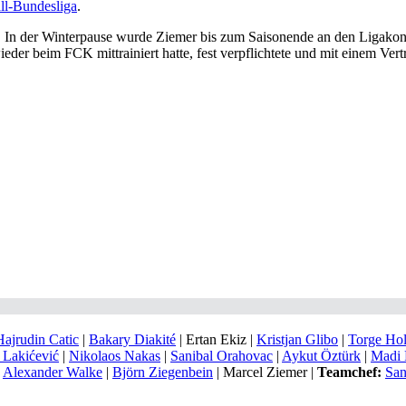
ll-Bundesliga
.
0. In der Winterpause wurde Ziemer bis zum Saisonende an den Ligako
er beim FCK mittrainiert hatte, fest verpflichtete und mit einem Vert
Hajrudin Catic
|
Bakary Diakité
| Ertan Ekiz |
Kristjan Glibo
|
Torge Ho
 Lakićević
|
Nikolaos Nakas
|
Sanibal Orahovac
|
Aykut Öztürk
|
Madi 
|
Alexander Walke
|
Björn Ziegenbein
|
Marcel Ziemer
|
Teamchef:
San