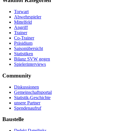
Waldhof Kategorien
Torwart
Abwehrspieler
Mittelfeld
Angriff
Trainer
Co-Trainer
Präsidium
Saisonübersicht
Statistiken
Bilanz SVW gegen
Spielerinterviews
Community
Diskussionen
Gemeinschaftsportal
Statistik-Geschichte
unsere Partner
Spendenaufruf
Baustelle
Defekt Dateilinks