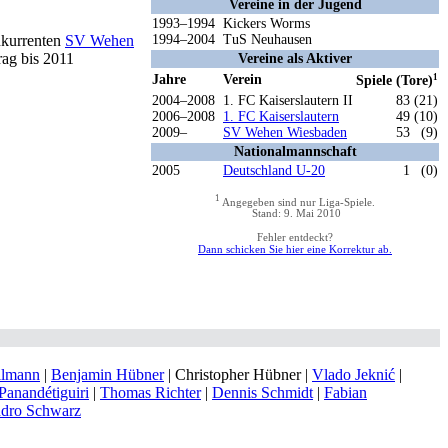
Vereine in der Jugend
1993–1994
Kickers Worms
nkurrenten
SV Wehen
1994–2004
TuS Neuhausen
rag bis 2011
Vereine als Aktiver
Jahre
Verein
1
Spiele (Tore)
2004–2008
1. FC Kaiserslautern II
83 (21)
2006–2008
1. FC Kaiserslautern
49 (10)
2009–
SV Wehen Wiesbaden
53
(9)
Nationalmannschaft
2005
Deutschland U-20
1
(0)
1
Angegeben sind nur Liga-Spiele.
Stand: 9. Mai 2010
Fehler entdeckt?
Dann schicken Sie hier eine Korrektur ab.
llmann
|
Benjamin Hübner
| Christopher Hübner |
Vlado Jeknić
|
Panandétiguiri
|
Thomas Richter
|
Dennis Schmidt
|
Fabian
dro Schwarz