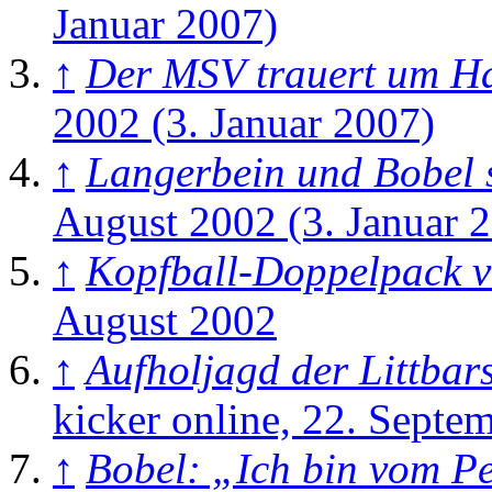
Januar 2007)
↑
Der MSV trauert um Ha
2002 (3. Januar 2007)
↑
Langerbein und Bobel s
August 2002 (3. Januar 
↑
Kopfball-Doppelpack v
August 2002
↑
Aufholjagd der Littbar
kicker online, 22. Septe
↑
Bobel: „Ich bin vom Pe