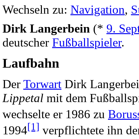
Wechseln zu:
Navigation
,
S
Dirk Langerbein
(*
9. Sep
deutscher
Fußballspieler
.
Laufbahn
Der
Torwart
Dirk Langerbe
Lippetal
mit dem Fußballspie
wechselte er 1986 zu
Boruss
[1]
1994
verpflichtete ihn d