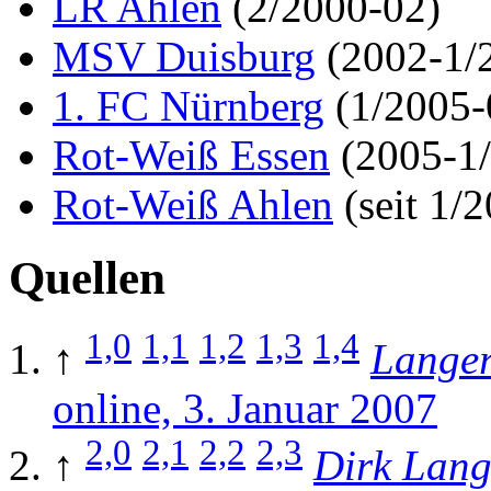
LR Ahlen
(2/2000-02)
MSV Duisburg
(2002-1/
1. FC Nürnberg
(1/2005-
Rot-Weiß Essen
(2005-1
Rot-Weiß Ahlen
(seit 1/
Quellen
1,0
1,1
1,2
1,3
1,4
↑
Langer
online, 3. Januar 2007
2,0
2,1
2,2
2,3
↑
Dirk Lang