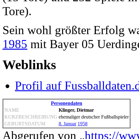
Tore).
Sein wohl größter Erfolg 
1985
mit Bayer 05 Uerding
Weblinks
Profil auf Fussballdaten.
Personendaten
NAME
Klinger, Dietmar
KURZBESCHREIBUNG
ehemaliger deutscher Fußballspieler
GEBURTSDATUM
8. Januar
1958
Abgerufen von „
https://ww