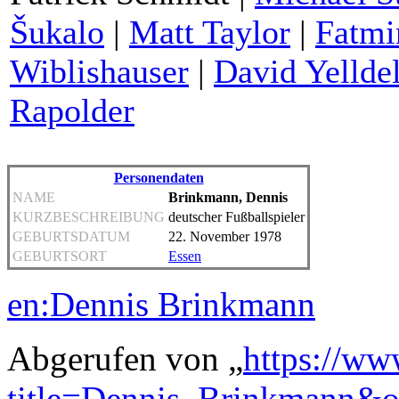
Šukalo
|
Matt Taylor
|
Fatmi
Wiblishauser
|
David Yelldel
Rapolder
Personendaten
NAME
Brinkmann, Dennis
KURZBESCHREIBUNG
deutscher Fußballspieler
GEBURTSDATUM
22. November 1978
GEBURTSORT
Essen
en:Dennis Brinkmann
Abgerufen von „
https://ww
title=Dennis_Brinkmann&