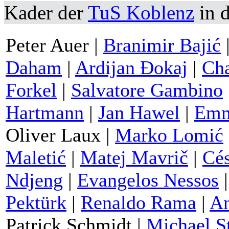
Kader der
TuS Koblenz
in d
Peter Auer |
Branimir Bajić
Daham
|
Ardijan Đokaj
|
Cha
Forkel
|
Salvatore Gambino
Hartmann
|
Jan Hawel
|
Emm
Oliver Laux |
Marko Lomić
Maletić
|
Matej Mavrič
|
Cé
Ndjeng
|
Evangelos Nessos
Pektürk
|
Renaldo Rama
|
An
Patrick Schmidt |
Michael S