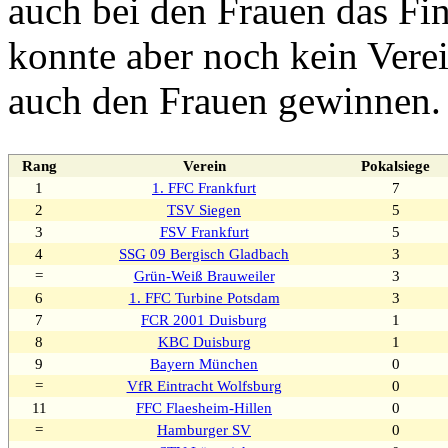
auch bei den Frauen das Fin
konnte aber noch kein Vere
auch den Frauen gewinnen.
Rang
Verein
Pokalsiege
1
1. FFC Frankfurt
7
2
TSV Siegen
5
3
FSV Frankfurt
5
4
SSG 09 Bergisch Gladbach
3
=
Grün-Weiß Brauweiler
3
6
1. FFC Turbine Potsdam
3
7
FCR 2001 Duisburg
1
8
KBC Duisburg
1
9
Bayern München
0
=
VfR Eintracht Wolfsburg
0
11
FFC Flaesheim-Hillen
0
=
Hamburger SV
0