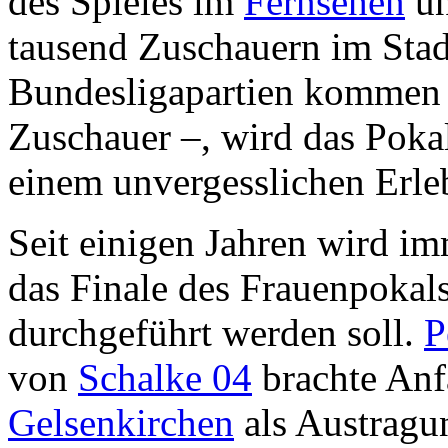
des Spieles im
Fernsehen
un
tausend Zuschauern im Stad
Bundesligapartien kommen 
Zuschauer –, wird das Pokal
einem unvergesslichen Erle
Seit einigen Jahren wird im
das Finale des Frauenpokals
durchgeführt werden soll.
P
von
Schalke 04
brachte Anf
Gelsenkirchen
als Austragun