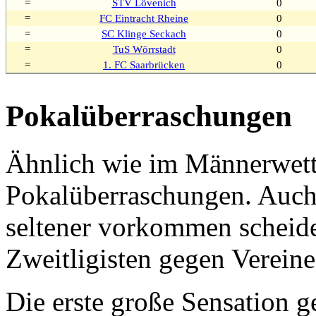
=
STV Lövenich
0
=
FC Eintracht Rheine
0
=
SC Klinge Seckach
0
=
TuS Wörrstadt
0
=
1. FC Saarbrücken
0
Pokalüberraschungen
Ähnlich wie im Männerwet
Pokalüberraschungen. Auch
seltener vorkommen scheide
Zweitligisten gegen Vereine
Die erste große Sensation 