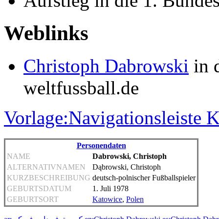
Aufstieg in die 1. Bunde
Weblinks
Christoph Dabrowski
in 
weltfussball.de
Vorlage:Navigationsleiste
Personendaten
NAME
Dabrowski, Christoph
ALTERNATIVNAMEN
Dąbrowski, Christoph
KURZBESCHREIBUNG
deutsch-polnischer Fußballspieler
GEBURTSDATUM
1. Juli 1978
GEBURTSORT
Katowice
,
Polen