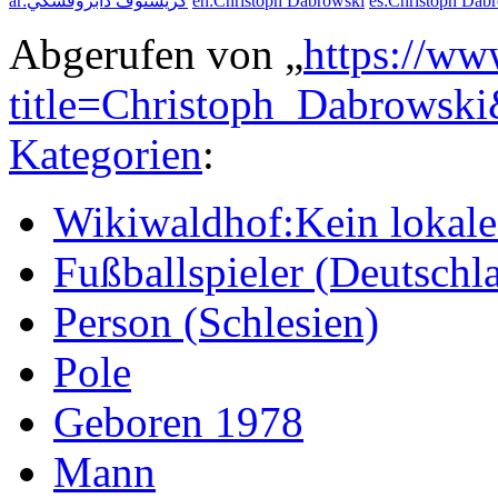
ar:كريستوف دابروفسكي
en:Christoph Dabrowski
es:Christoph Dab
Abgerufen von „
https://ww
title=Christoph_Dabrowsk
Kategorien
:
Wikiwaldhof:Kein lokales
Fußballspieler (Deutschl
Person (Schlesien)
Pole
Geboren 1978
Mann