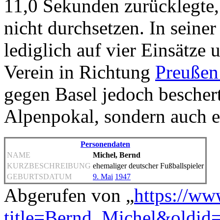
11,0 Sekunden zurücklegte, 
nicht durchsetzen. In seiner
lediglich auf vier Einsätze
Verein in Richtung
Preußen
gegen Basel jedoch bescher
Alpenpokal, sondern auch 
Personendaten
NAME
Michel, Bernd
KURZBESCHREIBUNG
ehemaliger deutscher Fußballspieler
GEBURTSDATUM
9. Mai
1947
Abgerufen von „
https://ww
title=Bernd_Michel&oldid