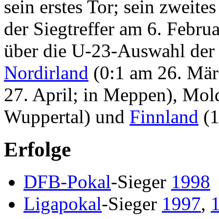
sein erstes Tor; sein zweite
der Siegtreffer am 6. Febru
über die U-23-Auswahl der 
Nordirland
(0:1 am 26. März
27. April; in Meppen), Mold
Wuppertal) und
Finnland
(1
Erfolge
DFB-Pokal
-Sieger
1998
Ligapokal
-Sieger
1997
,