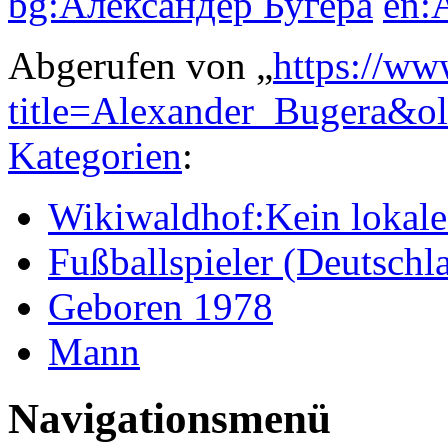
bg:Александер Бугера
en:
Abgerufen von „
https://ww
title=Alexander_Bugera&o
Kategorien
:
Wikiwaldhof:Kein lokales
Fußballspieler (Deutschl
Geboren 1978
Mann
Navigationsmenü