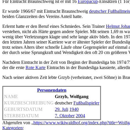
Für Eintracht Braunschweig ist er mit 16
Europacup
-Einsätzen (1 To
Er wurde 1966/67 mit Eintracht Braunschweig
deutscher Fußballmeis
beiden Glanzzeiten des Vereins Anteil hatte.
Erlernt hatte er den Beruf eines Schmiedes. Sein Trainer
Helmut Joha
verstehen, nicht als Härte gegen andere Spieler. Mit seinen 1,69 m wa
wenig über Verletzungen klagte und sehr lange aktiv blieb. In den 1970
den letzten Jahren seiner Karriere war er ältester Spieler der Bundesli
trotz seines Alters über schnelle Läufe ohne Gegenspieler auf einmal 
der durch seine Sprungkraft und Wendigkeit den oft 20 cm größeren 
Nachdem Eintracht in der Zeit von Beginn der Bundesliga bis 1974/75
der die erste
Rote Karte
Eintrachts in der Bundesliga kassierte, allerdi
Nach seiner aktiven Zeit lebte Grzyb (verheiratet, zwei Söhne) in Br
Personendaten
NAME
Grzyb, Wolfgang
KURZBESCHREIBUNG
deutscher
Fußballspieler
GEBURTSDATUM
29. Juli
1940
STERBEDATUM
7. Oktober
2004
Abgerufen von „
https://www.wikiwaldhof.org/index.php?title=Wol
Kategorien
: