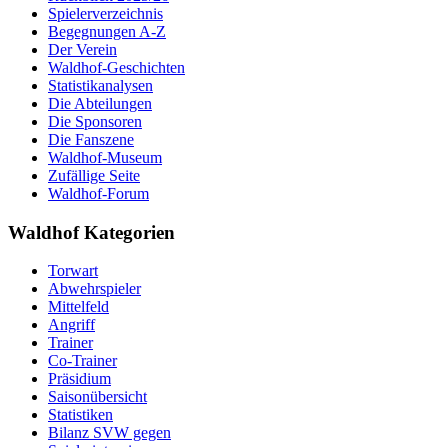
Spielerverzeichnis
Begegnungen A-Z
Der Verein
Waldhof-Geschichten
Statistikanalysen
Die Abteilungen
Die Sponsoren
Die Fanszene
Waldhof-Museum
Zufällige Seite
Waldhof-Forum
Waldhof Kategorien
Torwart
Abwehrspieler
Mittelfeld
Angriff
Trainer
Co-Trainer
Präsidium
Saisonübersicht
Statistiken
Bilanz SVW gegen