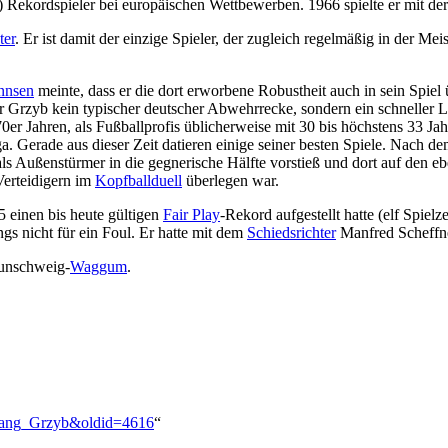
r) Rekordspieler bei europäischen Wettbewerben. 1966 spielte er mit d
ter
. Er ist damit der einzige Spieler, der zugleich regelmäßig in der M
nnsen
meinte, dass er die dort erworbene Robustheit auch in sein Spiel 
r Grzyb kein typischer deutscher Abwehrrecke, sondern ein schneller Lä
er Jahren, als Fußballprofis üblicherweise mit 30 bis höchstens 33 Jahr
ga. Gerade aus dieser Zeit datieren einige seiner besten Spiele. Nach de
als Außenstürmer in die gegnerische Hälfte vorstieß und dort auf den eb
Verteidigern im
Kopfballduell
überlegen war.
 einen bis heute gültigen
Fair Play
-Rekord aufgestellt hatte (elf Spiel
ngs nicht für ein Foul. Er hatte mit dem
Schiedsrichter
Manfred Scheffner
aunschweig-
Waggum
.
fgang_Grzyb&oldid=4616
“