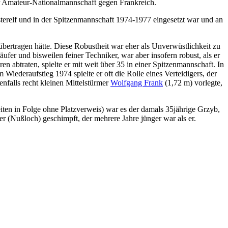
er Amateur-Nationalmannschaft gegen Frankreich.
eisterelf und in der Spitzenmannschaft 1974-1977 eingesetzt war und an
übertragen hätte. Diese Robustheit war eher als Unverwüstlichkeit zu
ufer und bisweilen feiner Techniker, war aber insofern robust, als er
en abtraten, spielte er mit weit über 35 in einer Spitzenmannschaft. In
m Wiederaufstieg 1974 spielte er oft die Rolle eines Verteidigers, der
enfalls recht kleinen Mittelstürmer
Wolfgang Frank
(1,72 m) vorlegte,
zeiten in Folge ohne Platzverweis) war es der damals 35jährige Grzyb,
 (Nußloch) geschimpft, der mehrere Jahre jünger war als er.