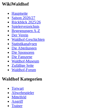
WikiWaldhof
Hauptseite
Saison 2026/27
Rückblick 2025/26
Spielerverzeichnis
Begegnungen A-Z
Der Verein
Waldhof-Geschichten
Statistikanalysen
Die Abteilungen
Die Sponsoren
Die Fanszene
Waldhof-Museum
Zufällige Seite
Waldhof-Forum
Waldhof Kategorien
Torwart
Abwehrspieler
Mittelfeld
Angriff
Trainer