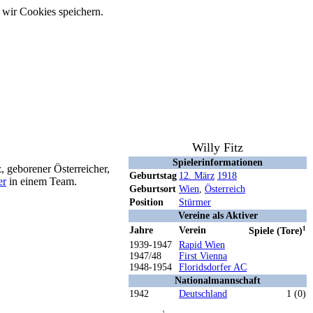
 wir Cookies speichern.
Willy Fitz
Spielerinformationen
tz, geborener Österreicher,
Geburtstag
12. März
1918
er
in einem Team.
Geburtsort
Wien
,
Österreich
Position
Stürmer
Vereine als Aktiver
Jahre
Verein
1
Spiele (Tore)
1939-1947
Rapid Wien
1947/48
First Vienna
1948-1954
Floridsdorfer AC
Nationalmannschaft
1942
Deutschland
1 (0)
1