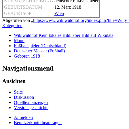
KURZBESCHREIBUNG
deutscher Fußballspieler
GEBURTSDATUM
12. März 1918
GEBURTSORT
Wien
Abgerufen von „
https://www.wikiwaldhof.org/index.php?title=Will
Kategorien
:
Wikiwaldhof:Kein lokales Bild, aber Bild auf Wikidata
Mann
Fußballspieler (Deutschland)
Deutscher Meister (Fußball)
Geboren 1918
Navigationsmenü
Ansichten
Seite
Diskussion
Quelltext anzeigen
Versionsgeschichte
Anmelden
Benutzerkonto beantragen