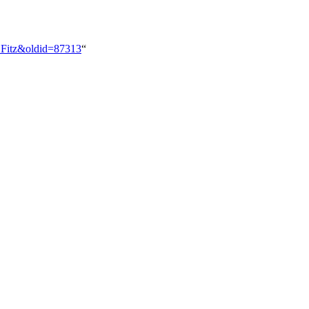
y_Fitz&oldid=87313
“