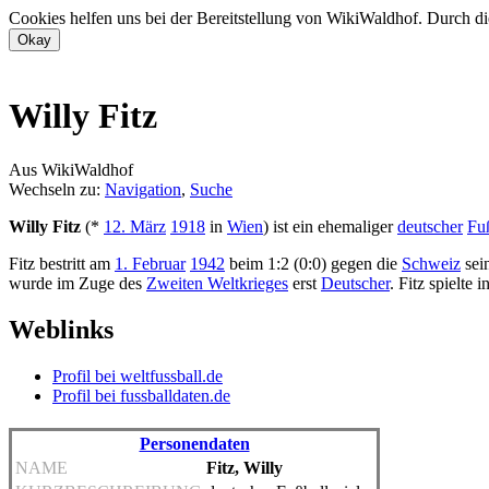
Cookies helfen uns bei der Bereitstellung von WikiWaldhof. Durch di
Willy Fitz
Aus WikiWaldhof
Wechseln zu:
Navigation
,
Suche
Willy Fitz
(*
12. März
1918
in
Wien
) ist ein ehemaliger
deutscher
Fuß
Fitz bestritt am
1. Februar
1942
beim 1:2 (0:0) gegen die
Schweiz
sei
wurde im Zuge des
Zweiten Weltkrieges
erst
Deutscher
. Fitz spielt
Weblinks
Profil bei weltfussball.de
Profil bei fussballdaten.de
Personendaten
NAME
Fitz, Willy