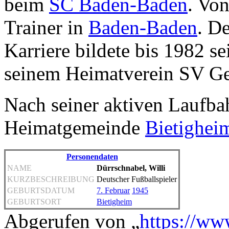
beim
SC Baden-Baden
. Vo
Trainer in
Baden-Baden
. D
Karriere bildete bis 1982 s
seinem Heimatverein SV Ge
Nach seiner aktiven Laufbahn
Heimatgemeinde
Bietighei
Personendaten
NAME
Dürrschnabel, Willi
KURZBESCHREIBUNG
Deutscher Fußballspieler
GEBURTSDATUM
7. Februar
1945
GEBURTSORT
Bietigheim
Abgerufen von „
https://ww