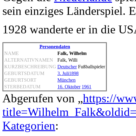
sein einziges Länderspiel. 
1928 wanderte er in die US
Personendaten
NAME
Falk, Wilhelm
ALTERNATIVNAMEN
Falk, Willi
KURZBESCHREIBUNG
Deutscher
Fußballspieler
GEBURTSDATUM
3. Juli
1898
GEBURTSORT
München
STERBEDATUM
16. Oktober
1961
Abgerufen von „
https://ww
title=Wilhelm_Falk&oldid
Kategorien
: