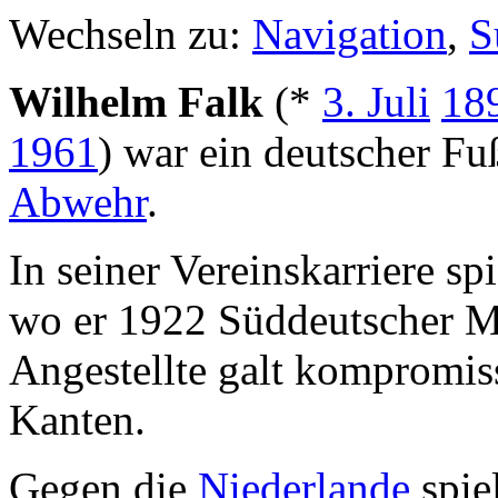
Wechseln zu:
Navigation
,
S
Wilhelm Falk
(*
3. Juli
18
1961
) war ein deutscher Fuß
Abwehr
.
In seiner Vereinskarriere sp
wo er 1922 Süddeutscher Me
Angestellte galt kompromis
Kanten.
Gegen die
Niederlande
spie