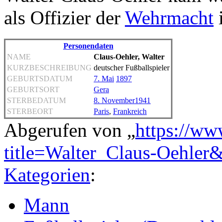
als Offizier der
Wehrmacht
i
Personendaten
NAME
Claus-Oehler, Walter
KURZBESCHREIBUNG
deutscher Fußballspieler
GEBURTSDATUM
7. Mai
1897
GEBURTSORT
Gera
STERBEDATUM
8. November
1941
STERBEORT
Paris
,
Frankreich
Abgerufen von „
https://ww
title=Walter_Claus-Oehler
Kategorien
:
Mann