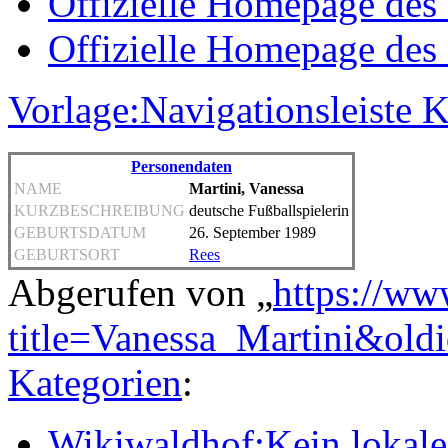
Offizielle Homepage des
Offizielle Homepage des
Vorlage:Navigationsleiste
Personendaten
NAME
Martini, Vanessa
KURZBESCHREIBUNG
deutsche Fußballspielerin
GEBURTSDATUM
26. September 1989
GEBURTSORT
Rees
Abgerufen von „
https://ww
title=Vanessa_Martini&old
Kategorien
:
Wikiwaldhof:Kein lokales