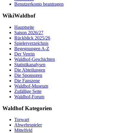
Benutzerkonto beantragen
WikiWaldhof
Hauptseite
Saison 2026/27
Rückblick 2025/26
Spielerverzeichnis
Begegnungen A-Z
Der Verein
Waldhof-Geschichten
Statistikanalysen
Die Abteilungen
Die Sponsoren
Die Fanszene
Waldhof-Museum
Zufällige Seite
Waldhof-Forum
Waldhof Kategorien
Torwart
Abwehrspieler
Mittelfeld