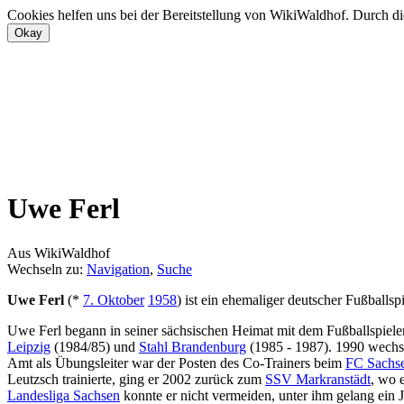
Cookies helfen uns bei der Bereitstellung von WikiWaldhof. Durch di
Uwe Ferl
Aus WikiWaldhof
Wechseln zu:
Navigation
,
Suche
Uwe Ferl
(*
7. Oktober
1958
) ist ein ehemaliger deutscher Fußballspi
Uwe Ferl begann in seiner sächsischen Heimat mit dem Fußballspielen
Leipzig
(1984/85) und
Stahl Brandenburg
(1985 - 1987). 1990 wechs
Amt als Übungsleiter war der Posten des Co-Trainers beim
FC Sachse
Leutzsch trainierte, ging er 2002 zurück zum
SSV Markranstädt
, wo 
Landesliga Sachsen
konnte er nicht vermeiden, unter ihm gelang ein J