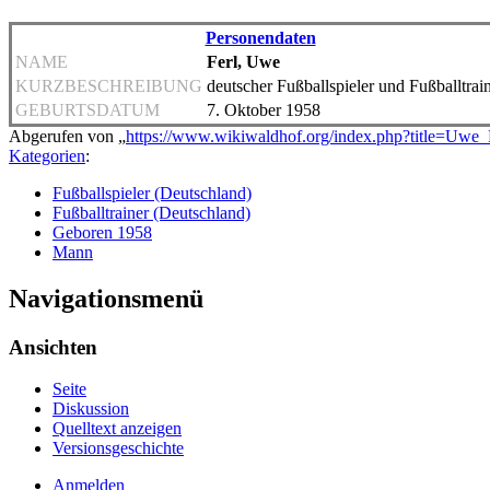
Personendaten
NAME
Ferl, Uwe
KURZBESCHREIBUNG
deutscher Fußballspieler und Fußballtrai
GEBURTSDATUM
7. Oktober 1958
Abgerufen von „
https://www.wikiwaldhof.org/index.php?title=Uwe
Kategorien
:
Fußballspieler (Deutschland)
Fußballtrainer (Deutschland)
Geboren 1958
Mann
Navigationsmenü
Ansichten
Seite
Diskussion
Quelltext anzeigen
Versionsgeschichte
Anmelden