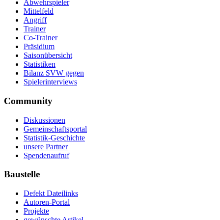
Abwehrspieler
Mittelfeld
Angriff
Trainer
Co-Trainer
Präsidium
Saisonübersicht
Statistiken
Bilanz SVW gegen
Spielerinterviews
Community
Diskussionen
Gemeinschaftsportal
Statistik-Geschichte
unsere Partner
Spendenaufruf
Baustelle
Defekt Dateilinks
Autoren-Portal
Projekte
gewünschte Artikel