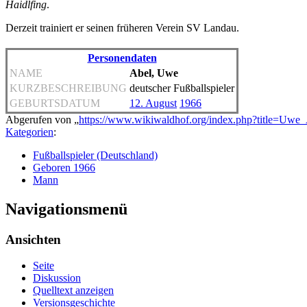
Haidlfing
.
Derzeit trainiert er seinen früheren Verein SV Landau.
Personendaten
NAME
Abel, Uwe
KURZBESCHREIBUNG
deutscher Fußballspieler
GEBURTSDATUM
12. August
1966
Abgerufen von „
https://www.wikiwaldhof.org/index.php?title=Uw
Kategorien
:
Fußballspieler (Deutschland)
Geboren 1966
Mann
Navigationsmenü
Ansichten
Seite
Diskussion
Quelltext anzeigen
Versionsgeschichte