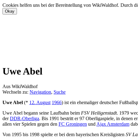
Cookies helfen uns bei der Bereitstellung von WikiWaldhof. Durch di
Uwe Abel
Aus WikiWaldhof
Wechseln zu:
Navigation
,
Suche
Uwe Abel
(*
12. August
1966
) ist ein ehemaliger deutscher Fußballs
Uwe Abel begann seine Laufbahn beim
FSV Heiligenstadt
. 1979 wec
der
DDR-Oberliga
. Bis 1991 bestritt er 97 Oberligaspiele, in denen er
allen vier Spielen gegen den
FC Groningen
und
Ajax Amsterdam
dabe
Von 1995 bis 1998 spielte er bei dem bayerischen Kreisligisten
SV La