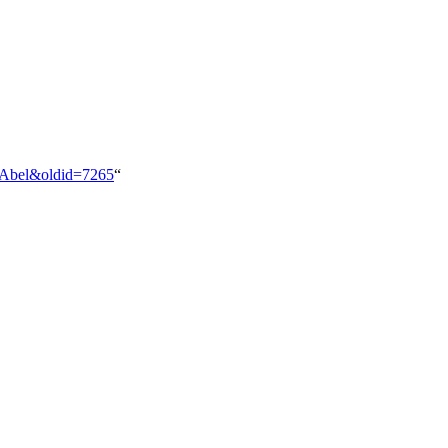
e_Abel&oldid=7265
“