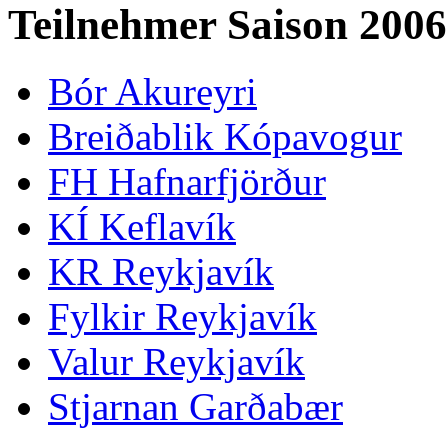
Teilnehmer Saison 2006
Bór Akureyri
Breiðablik Kópavogur
FH Hafnarfjörður
KÍ Keflavík
KR Reykjavík
Fylkir Reykjavík
Valur Reykjavík
Stjarnan Garðabær