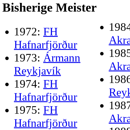
Bisherige Meister
198
1972:
FH
Akr
Hafnarfjörður
198
1973:
Ármann
Akr
Reykjavík
198
1974:
FH
Reyk
Hafnarfjörður
198
1975:
FH
Akr
Hafnarfjörður