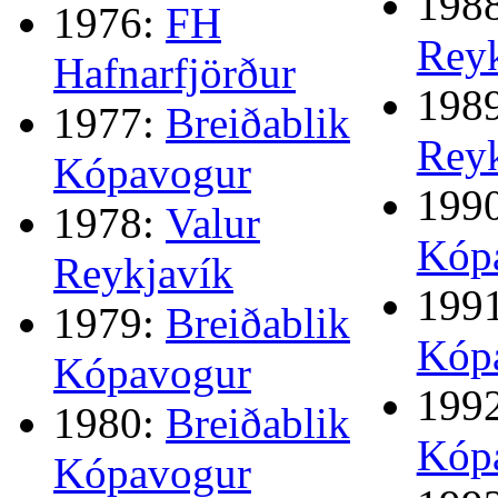
198
1976:
FH
Reyk
Hafnarfjörður
198
1977:
Breiðablik
Reyk
Kópavogur
199
1978:
Valur
Kóp
Reykjavík
199
1979:
Breiðablik
Kóp
Kópavogur
199
1980:
Breiðablik
Kóp
Kópavogur