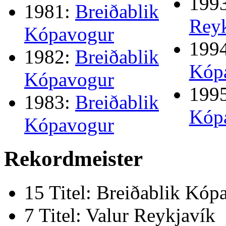
199
1981:
Breiðablik
Reyk
Kópavogur
199
1982:
Breiðablik
Kóp
Kópavogur
199
1983:
Breiðablik
Kóp
Kópavogur
Rekordmeister
15 Titel: Breiðablik Kóp
7 Titel: Valur Reykjavík