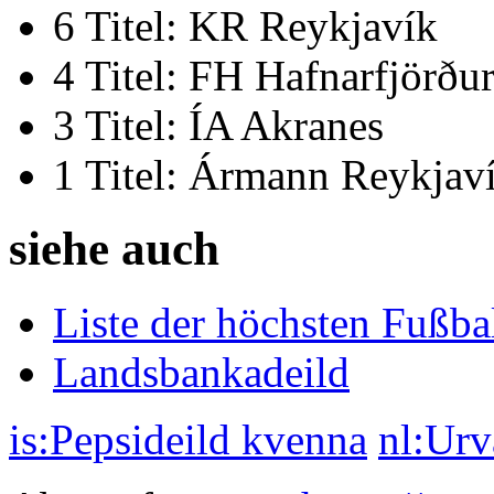
6 Titel: KR Reykjavík
4 Titel: FH Hafnarfjörðu
3 Titel: ÍA Akranes
1 Titel: Ármann Reykjav
siehe auch
Liste der höchsten Fußba
Landsbankadeild
is:Pepsideild kvenna
nl:Urv