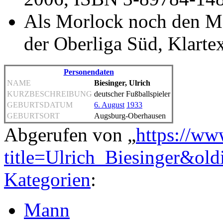
Als Morlock noch den Mo
der Oberliga Süd, Klart
Personendaten
NAME
Biesinger, Ulrich
KURZBESCHREIBUNG
deutscher Fußballspieler
GEBURTSDATUM
6. August
1933
GEBURTSORT
Augsburg-Oberhausen
Abgerufen von „
https://ww
title=Ulrich_Biesinger&ol
Kategorien
:
Mann