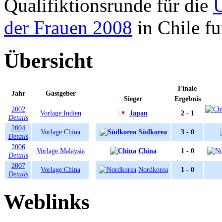
Qualifiktionsrunde für die
U
der Frauen 2008
in Chile fu
Übersicht
Finale
Jahr
Gastgeber
Sieger
Ergebnis
2002
Vorlage:Indien
Japan
2 - 1
Details
2004
Vorlage:China
Südkorea
3 - 0
Details
2006
Vorlage:Malaysia
China
1 - 0
Details
2007
Vorlage:China
Nordkorea
1 - 0
Details
Weblinks