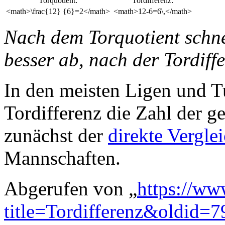
Torquotient:
Tordifferenz:
<math>\frac{12} {6}=2</math>
<math>12-6=6\,</math>
Nach dem Torquotient schne
besser ab, nach der Tordiff
In den meisten Ligen und Tu
Tordifferenz die Zahl der g
zunächst der
direkte Vergle
Mannschaften.
Abgerufen von „
https://ww
title=Tordifferenz&oldid=