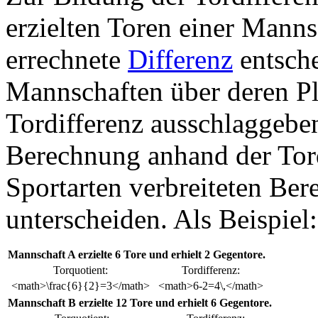
erzielten Toren einer Mann
errechnete
Differenz
entsche
Mannschaften über deren Pl
Tordifferenz ausschlaggeben
Berechnung anhand der Tordi
Sportarten verbreiteten Be
unterscheiden. Als Beispiel:
Mannschaft A erzielte 6 Tore und erhielt 2 Gegentore.
Torquotient:
Tordifferenz:
<math>\frac{6}{2}=3</math>
<math>6-2=4\,</math>
Mannschaft B erzielte 12 Tore und erhielt 6 Gegentore.