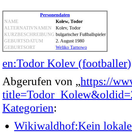
Personendaten
NAME
Kolew, Todor
ALTERNATIVNAMEN
Kolev, Todor
KURZBESCHREIBUNG
bulgarischer Fußballspieler
GEBURTSDATUM
2. August 1980
GEBURTSORT
Weliko Tarnowo
en:Todor Kolev (footballer)
Abgerufen von „
https://ww
title=Todor_Kolew&oldid
Kategorien
:
Wikiwaldhof:Kein lokales