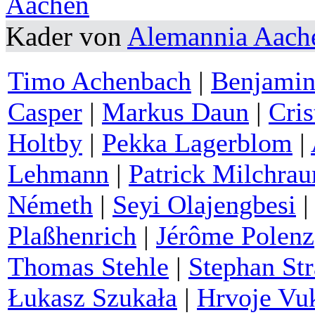
Kader von
Alemannia Aach
Timo Achenbach
|
Benjamin
Casper
|
Markus Daun
|
Cris
Holtby
|
Pekka Lagerblom
|
Lehmann
|
Patrick Milchra
Németh
|
Seyi Olajengbesi
Plaßhenrich
|
Jérôme Polenz
Thomas Stehle
|
Stephan St
Łukasz Szukała
|
Hrvoje Vu