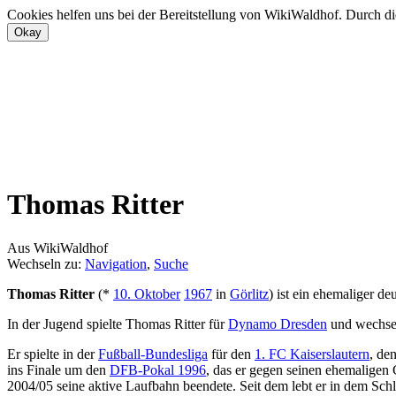
Cookies helfen uns bei der Bereitstellung von WikiWaldhof. Durch di
Thomas Ritter
Aus WikiWaldhof
Wechseln zu:
Navigation
,
Suche
Thomas Ritter
(*
10. Oktober
1967
in
Görlitz
) ist ein ehemaliger de
In der Jugend spielte Thomas Ritter für
Dynamo Dresden
und wechsel
Er spielte in der
Fußball-Bundesliga
für den
1. FC Kaiserslautern
, de
ins Finale um den
DFB-Pokal 1996
, das er gegen seinen ehemaligen 
2004/05 seine aktive Laufbahn beendete. Seit dem lebt er in dem Sch