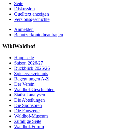
Seite
Diskussion
Quelltext anzeigen
Versionsgeschichte
Anmelden
Benutzerkonto beantragen
WikiWaldhof
Hauptseite
Saison 2026/27
Rückblick 2025/26
Spielerverzeichnis
Begegnungen A-Z
Der Verein
Waldhof-Geschichten
Statistikanalysen
Die Abteilungen
Die Sponsoren
Die Fanszene
Waldhof-Museum
Zufällige Seite
Waldhof-Forum