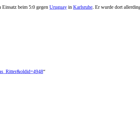
n Einsatz beim 5:0 gegen
Uruguay
in
Karlsruhe
. Er wurde dort allerdin
as_Ritter&oldid=4948
“