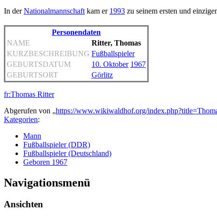
In der
Nationalmannschaft
kam er
1993
zu seinem ersten und einzige
Personendaten
NAME
Ritter, Thomas
KURZBESCHREIBUNG
Fußballspieler
GEBURTSDATUM
10. Oktober
1967
GEBURTSORT
Görlitz
fr:Thomas Ritter
Abgerufen von „
https://www.wikiwaldhof.org/index.php?title=Thom
Kategorien
:
Mann
Fußballspieler (DDR)
Fußballspieler (Deutschland)
Geboren 1967
Navigationsmenü
Ansichten