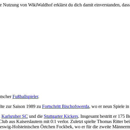
e Nutzung von WikiWaldhof erklärst du dich damit einverstanden, dass
utscher
Fußballspieler
.
te zur Saison 1989 zu
Fortschritt Bischofswerda
, wo er neun Spiele in
n
Karlsruher SC
und die
Stuttgarter Kickers
. Insgesamt bestritt er 175 
Club aus Kaiserslautern mit 0:1 verlor. Zuletzt spielte Thomas Ritter b
leswig-Holsteinischen Örtchen Fockbek, wo er für die zweite Männerma