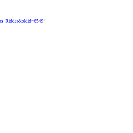
mas_Ridder&oldid=6549
“