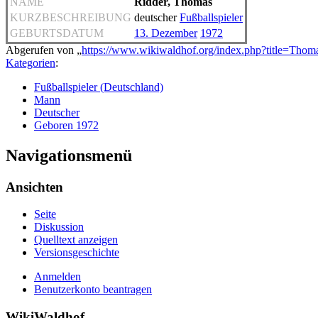
NAME
Ridder, Thomas
KURZBESCHREIBUNG
deutscher
Fußballspieler
GEBURTSDATUM
13. Dezember
1972
Abgerufen von „
https://www.wikiwaldhof.org/index.php?title=Tho
Kategorien
:
Fußballspieler (Deutschland)
Mann
Deutscher
Geboren 1972
Navigationsmenü
Ansichten
Seite
Diskussion
Quelltext anzeigen
Versionsgeschichte
Anmelden
Benutzerkonto beantragen
WikiWaldhof