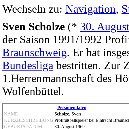
Wechseln zu:
Navigation
,
S
Sven Scholze
(*
30. Augus
der Saison 1991/1992 Profi
Braunschweig
. Er hat insg
Bundesliga
bestritten. Zur Ze
1.Herrenmannschaft des Höt
Wolfenbüttel.
Personendaten
NAME
Scholze, Sven
KURZBESCHREIBUNG
Profifußballspieler bei Eintracht Brauns
GEBURTSDATUM
30. August 1969