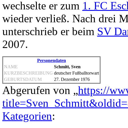
wechselte er zum
1. FC Esc
wieder verließ. Nach drei M
unterschrieb er beim
SV Da
2007.
Personendaten
NAME
Schmitt, Sven
KURZBESCHREIBUNG
deutscher Fußballtorwart
GEBURTSDATUM
27. Dezember 1976
Abgerufen von „
https://ww
title=Sven_Schmitt&oldid
Kategorien
: