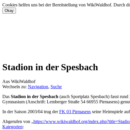
Cookies helfen uns bei der Bereitstellung von WikiWaldhof. Durch di
Stadion in der Spesbach
Aus WikiWaldhof
Wechseln zu:
Navigation
,
Suche
Das
Stadion in der Spesbach
(auch Sportplatz Spesbach) fasst rund 
Gymnasium (Anschrift: Lemberger Straße 54 66955 Pirmasens) genutzt.
In der Saison 2003/04 trug der
FK 03 Pirmasens
seine Heimspiele auf
Abgerufen von „
https://www.wikiwaldhof.org/index.php?title=Sta
Kategorien
: