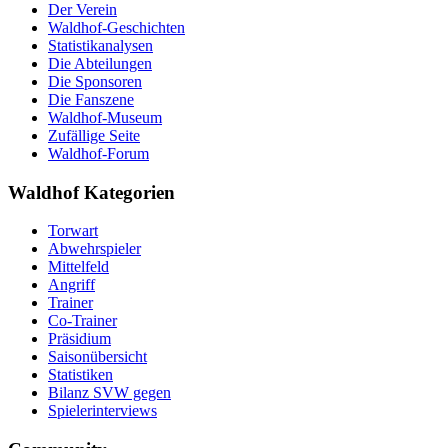
Der Verein
Waldhof-Geschichten
Statistikanalysen
Die Abteilungen
Die Sponsoren
Die Fanszene
Waldhof-Museum
Zufällige Seite
Waldhof-Forum
Waldhof Kategorien
Torwart
Abwehrspieler
Mittelfeld
Angriff
Trainer
Co-Trainer
Präsidium
Saisonübersicht
Statistiken
Bilanz SVW gegen
Spielerinterviews