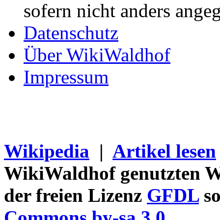
sofern nicht anders ange
Datenschutz
Über WikiWaldhof
Impressum
Wikipedia
|
Artikel lesen
WikiWaldhof genutzten Wi
der freien Lizenz
GFDL
so
Commons by-sa 3.0