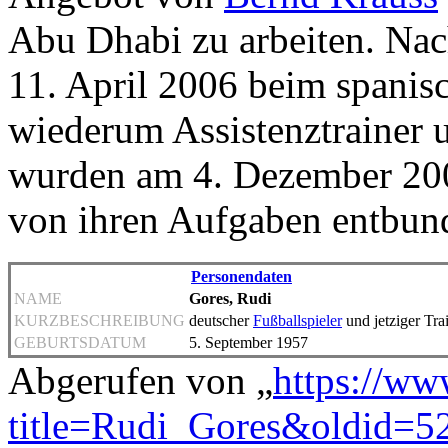
Abu Dhabi zu arbeiten. Nac
11. April 2006 beim spani
wiederum Assistenztrainer u
wurden am 4. Dezember 200
von ihren Aufgaben entbun
Personendaten
NAME
Gores, Rudi
KURZBESCHREIBUNG
deutscher
Fußballspieler
und jetziger Tra
GEBURTSDATUM
5. September 1957
Abgerufen von „
https://ww
title=Rudi_Gores&oldid=5