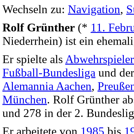
Wechseln zu:
Navigation
,
S
Rolf Grünther
(*
11. Febr
Niederrhein) ist ein ehemal
Er spielte als
Abwehrspieler
Fußball-Bundesliga
und de
Alemannia Aachen
,
Preuße
München
. Rolf Grünther ab
und 278 in der 2. Bundeslig
Er arbeitete von
1985
bis
1