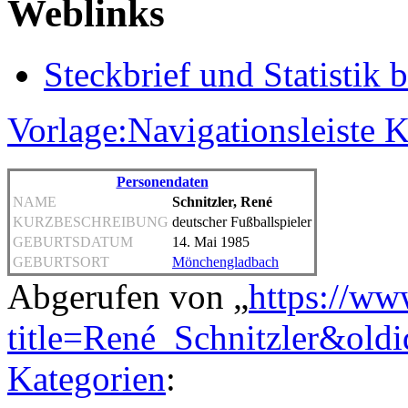
Weblinks
Steckbrief und Statistik b
Vorlage:Navigationsleiste K
Personendaten
NAME
Schnitzler, René
KURZBESCHREIBUNG
deutscher Fußballspieler
GEBURTSDATUM
14. Mai 1985
GEBURTSORT
Mönchengladbach
Abgerufen von „
https://ww
title=René_Schnitzler&old
Kategorien
: