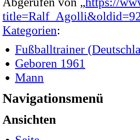
Abgerufen von „
https://ww
title=Ralf_Agolli&oldid=9
Kategorien
:
Fußballtrainer (Deutschl
Geboren 1961
Mann
Navigationsmenü
Ansichten
Seite