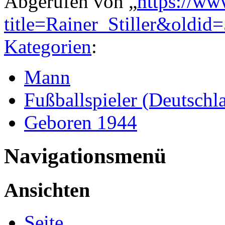
Abgerufen von „
https://ww
title=Rainer_Stiller&oldid
Kategorien
:
Mann
Fußballspieler (Deutschl
Geboren 1944
Navigationsmenü
Ansichten
Seite