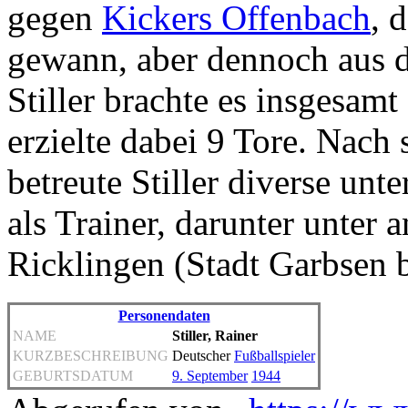
gegen
Kickers Offenbach
, 
gewann, aber dennoch aus 
Stiller brachte es insgesam
erzielte dabei 9 Tore. Nach 
betreute Stiller diverse un
als Trainer, darunter unte
Ricklingen (Stadt Garbsen 
Personendaten
NAME
Stiller, Rainer
KURZBESCHREIBUNG
Deutscher
Fußballspieler
GEBURTSDATUM
9. September
1944